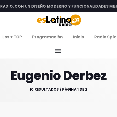
IO, CON UN DISEÑO MODERNO Y FUNCIONALIDADES MEJORAD
clos
Los + TOP
Programación
Inicio
Radio Sple
arrow
EMISIÓN LA PAZ
menu
arrow
EMISIÓN COCHABAMBA
Eugenio Derbez
IERNES DE ESTRENOS
ROGRAMACIÓN
10 RESULTADOS / PÁGINA 1 DE 2