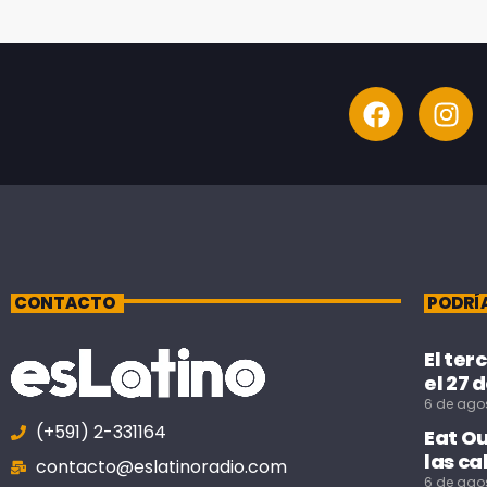
CONTACTO
PODRÍ
El ter
el 27 
6 de ago
(+591) 2-331164
Eat O
las ca
contacto@eslatinoradio.com
6 de ago