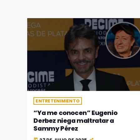
ENTRETENIMIENTO
“Ya me conocen” Eugenio
Derbez niega maltratar a
Sammy Pérez
today