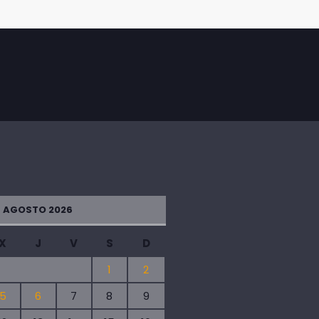
AGOSTO 2026
X
J
V
S
D
1
2
5
6
7
8
9