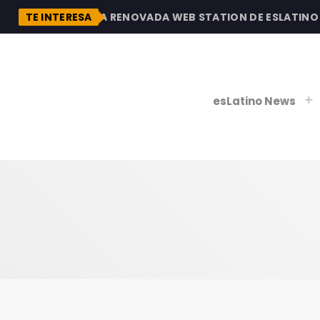
DESCUBRE LA RENOVADA WEB STATION DE ESLATINO RAD
TE INTERESA
esLatino News
play_
play_
V
P