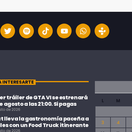
A INTERESARTE
cer tráiler de GTA VI se estrenará
L
M
de agosto a las 21:00. Si pagas
sto de 2026
ut lleva la gastronomía paceña a
3
4
lles con un Food Truck itinerante
sto de 2026