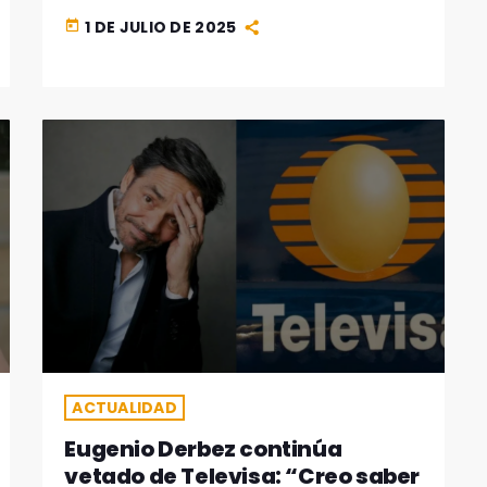
1 DE JULIO DE 2025
today
ACTUALIDAD
Eugenio Derbez continúa
vetado de Televisa: “Creo saber