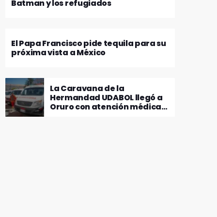
Batman y los refugiados
El Papa Francisco pide tequila para su
próxima vista a México
La Caravana de la
Hermandad UDABOL llegó a
Oruro con atención médica
gratuita y más de 10
toneladas de ayuda
humanitaria