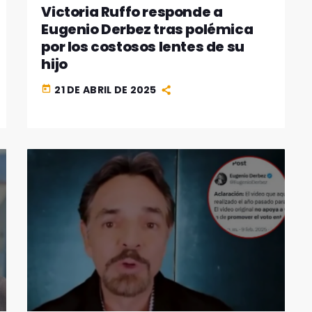
Victoria Ruffo responde a
Eugenio Derbez tras polémica
por los costosos lentes de su
hijo
21 DE ABRIL DE 2025
today