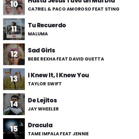
Hasta Jesús Tuvo un Mal Día
10
CA7RIEL & PACO AMOROSO FEAT STING
Tu Recuerdo
11
MALUMA
Sad Girls
12
BEBE REXHA FEAT DAVID GUETTA
I Knew It, I Knew You
13
TAYLOR SWIFT
De Lejitos
14
JAY WHEELER
Dracula
15
TAME IMPALA FEAT JENNIE