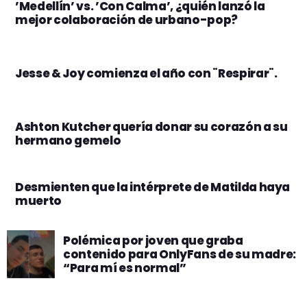
’Medellín’ vs. ’Con Calma’, ¿quién lanzó la
mejor colaboración de urbano-pop?
Jesse & Joy comienza el año con ¨Respirar¨.
Ashton Kutcher quería donar su corazón a su
hermano gemelo
Desmienten que la intérprete de Matilda haya
muerto
Polémica por joven que graba
contenido para OnlyFans de su madre:
“Para mí es normal”