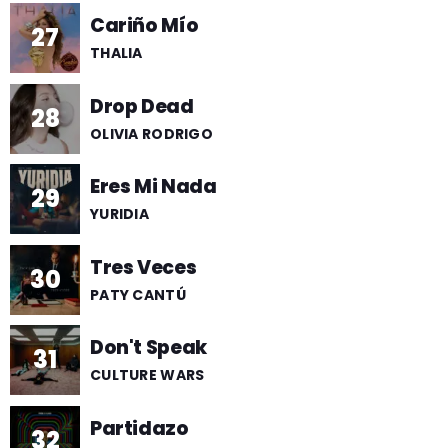
Cariño Mío
27
THALIA
Drop Dead
28
OLIVIA RODRIGO
Eres Mi Nada
29
YURIDIA
Tres Veces
30
PATY CANTÚ
Don't Speak
31
CULTURE WARS
Partidazo
32