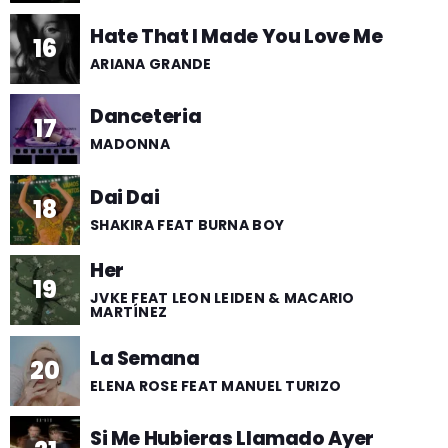
Hate That I Made You Love Me
16
ARIANA GRANDE
Danceteria
17
MADONNA
Dai Dai
18
SHAKIRA FEAT BURNA BOY
Her
19
JVKE FEAT LEON LEIDEN & MACARIO
MARTÍNEZ
La Semana
20
ELENA ROSE FEAT MANUEL TURIZO
Si Me Hubieras Llamado Ayer