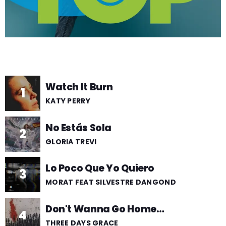
GEEKERS
MÚSICA
RADIO SPLENDID
ENTRETENIMIENTO
CONTACTO
Watch It Burn
1
KATY PERRY
No Estás Sola
2
GLORIA TREVI
Lo Poco Que Yo Quiero
3
MORAT FEAT SILVESTRE DANGOND
Don't Wanna Go Home
4
Tonight
THREE DAYS GRACE