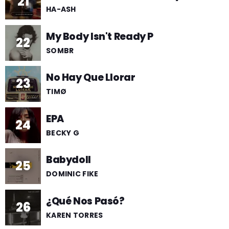
21
HA-ASH
My Body Isn't Ready P
22
SOMBR
No Hay Que Llorar
23
TIMØ
EPA
24
BECKY G
Babydoll
25
DOMINIC FIKE
¿Qué Nos Pasó?
26
KAREN TORRES