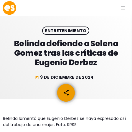
menu
close
ENTRETENIMIENTO
play_arrow
EMISIÓN LA PAZ
Belinda defiende a Selena
Gomez tras las críticas de
play_arrow
EMISIÓN COCHABAMBA
Eugenio Derbez
9 DE DICIEMBRE DE 2024
today
ESLATINO NEWS
keyboard_arrow_down
share
email
ESLATINO NEWS
LOS + TOP
ACTUALIDAD
PROGRAMACIÓN
Belinda lamentó que Eugenio Derbez se haya expresado así
ESPECTÁCULOS
del trabajo de una mujer. Foto: RRSS.
INICIO