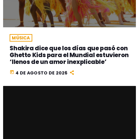
MÚSICA
Shakira dice que los días que pasó con
Ghetto Kids para el Mundial estuvieron
‘llenos de un amor inexplicable’
today
4 DE AGOSTO DE 2026