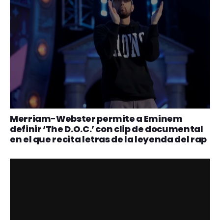
Merriam-Webster permite a Eminem
definir ‘The D.O.C.’ con clip de documental
en el que recita letras de la leyenda del rap