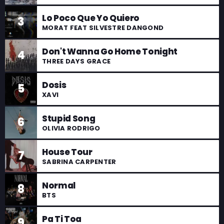
Lo Poco Que Yo Quiero
3
MORAT FEAT SILVESTRE DANGOND
Don't Wanna Go Home Tonight
4
THREE DAYS GRACE
Dosis
5
XAVI
Stupid Song
6
OLIVIA RODRIGO
House Tour
7
SABRINA CARPENTER
Normal
8
BTS
Pa Ti Toa
9