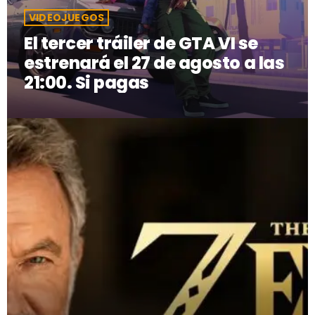
GEEKERS
VIDEOJUEGOS
MÚSICA
RADIO SPLENDID
El tercer tráiler de GTA VI se
ENTRETENIMIENTO
estrenará el 27 de agosto a las
CONTACTO
21:00. Si pagas