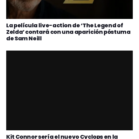
La película live-action de ‘The Legend of
Zelda’ contará con una aparición póstuma
de Sam Neill
Kit Connor sería el nuevo Cyclops en la