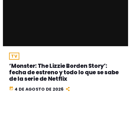
TV
‘Monster: The Lizzie Borden Story’:
fecha de estreno y todo lo que se sabe
de la serie de Netflix
today
4 DE AGOSTO DE 2026