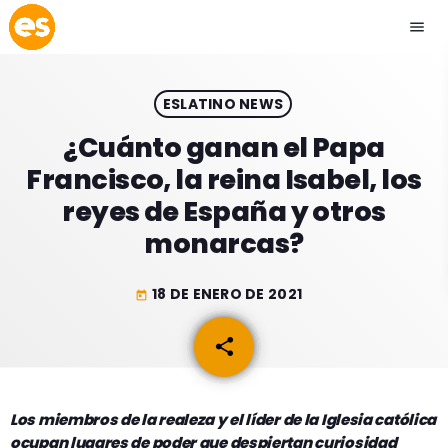
menu
close
ESLATINO NEWS
play_arrow
EMISIÓN LA PAZ
¿Cuánto ganan el Papa
Francisco, la reina Isabel, los
play_arrow
EMISIÓN COCHABAMBA
reyes de España y otros
monarcas?
18 DE ENERO DE 2021
today
ESLATINO NEWS
keyboard_arrow_down
share
email
ESLATINO NEWS
LOS + TOP
ACTUALIDAD
PROGRAMACIÓN
ESPECTÁCULOS
Los miembros de la realeza y el líder de la Iglesia católica
ocupan lugares de poder que despiertan curiosidad
INICIO