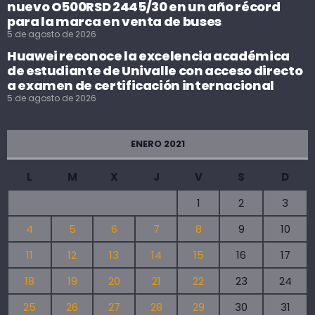
nuevo O500RSD 2445/30 en un año récord
para la marca en venta de buses
5 de agosto de 2026
Huawei reconoce la excelencia académica
de estudiante de Univalle con acceso directo
a examen de certificación internacional
5 de agosto de 2026
ENERO 2021
L
M
X
J
V
S
D
1
2
3
4
5
6
7
8
9
10
11
12
13
14
15
16
17
18
19
20
21
22
23
24
25
26
27
28
29
30
31