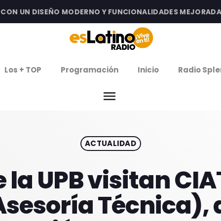
N UN DISEÑO MODERNO Y FUNCIONALIDADES MEJORADAS PAR
clos
Los + TOP
Programación
Inicio
Radio Sple
arrow
EMISIÓN LA PAZ
menu
arrow
EMISIÓN COCHABAMBA
ACTUALIDAD
IERNES DE ESTRENOS
ROGRAMACIÓN
 la UPB visitan CI
Asesoría Técnica)