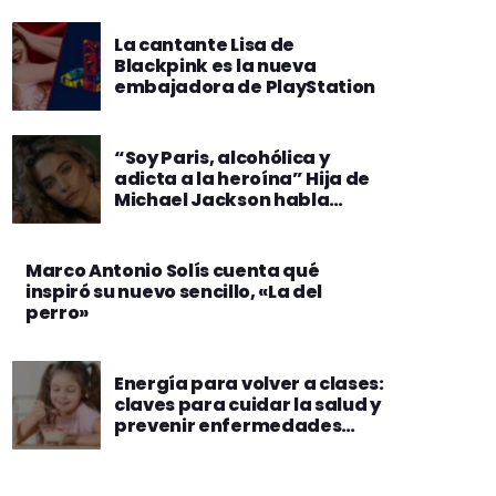
La cantante Lisa de
Blackpink es la nueva
embajadora de PlayStation
“Soy Paris, alcohólica y
adicta a la heroína” Hija de
Michael Jackson habla
sobre su proceso de
recuperación
Marco Antonio Solís cuenta qué
inspiró su nuevo sencillo, «La del
perro»
Energía para volver a clases:
claves para cuidar la salud y
prevenir enfermedades
tropicales