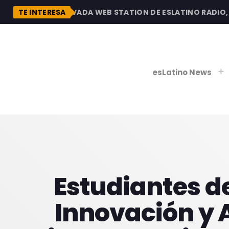
UBRE LA RENOVADA WEB STATION DE ESLATINO RADIO, CO
TE INTERESA
esLatino News
play_
play_
V
P
Estudiantes de
Innovación y 