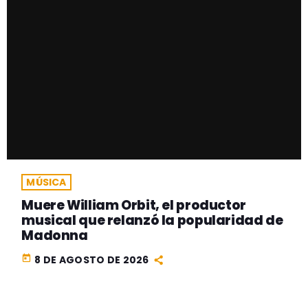
MÚSICA
Muere William Orbit, el productor
musical que relanzó la popularidad de
Madonna
today
8 DE AGOSTO DE 2026