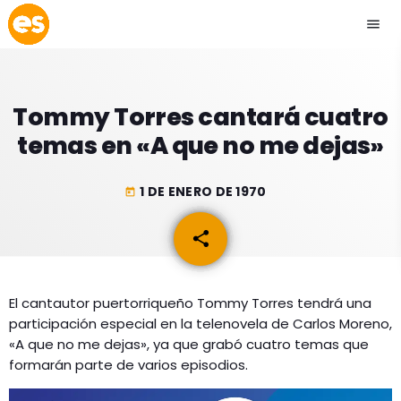
menu
close
Tommy Torres cantará cuatro
play_arrow
EMISIÓN LA PAZ
temas en «A que no me dejas»
play_arrow
EMISIÓN COCHABAMBA
1 DE ENERO DE 1970
today
share
email
ESLATINO NEWS
keyboard_arrow_down
El cantautor puertorriqueño Tommy Torres tendrá una
ESLATINO NEWS
LOS + TOP
participación especial en la telenovela de Carlos Moreno,
ACTUALIDAD
«A que no me dejas», ya que grabó cuatro temas que
PROGRAMACIÓN
formarán parte de varios episodios.
ESPECTÁCULOS
INICIO