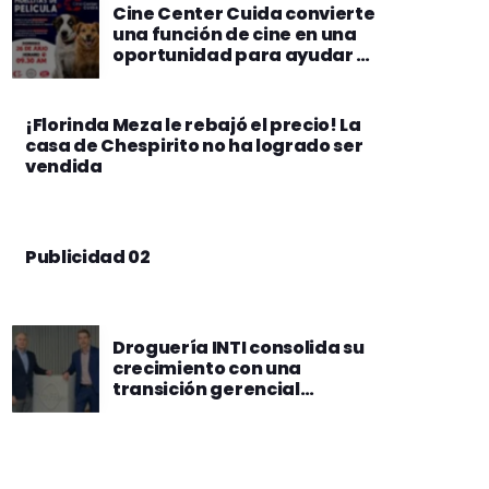
Cine Center Cuida convierte
una función de cine en una
oportunidad para ayudar a
perros rescatados
¡Florinda Meza le rebajó el precio! La
casa de Chespirito no ha logrado ser
vendida
Publicidad 02
Droguería INTI consolida su
crecimiento con una
transición gerencial
estratégica