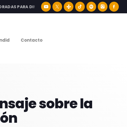
AS PARA DISFRUTAR LA MEJOR MÚSICA LATINA Y CONTENID
e
ndid
Contacto
nsaje sobre la
ión