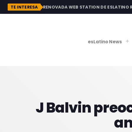
DESCUBRE LA RENOVADA WEB STATION DE ESLATINO RADI
TE INTERESA
esLatino News
play_
play_
V
P
J Balvin preo
an