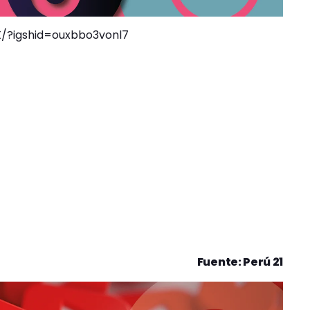
/?igshid=ouxbbo3vonl7
Fuente: Perú 21