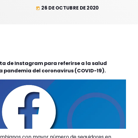
26 DE OCTUBRE DE 2020
today
ta de Instagram para referirse a la salud
la pandemia del coronavirus (COVID-19).
colombianos con mayor número de seguidores en