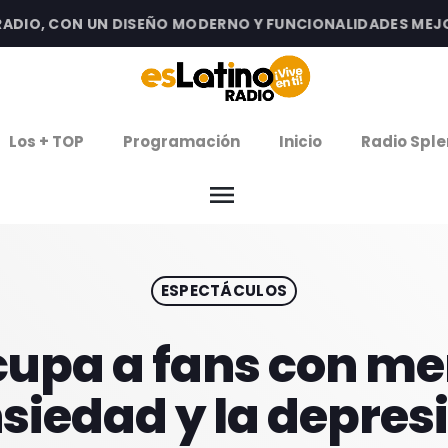
O, CON UN DISEÑO MODERNO Y FUNCIONALIDADES MEJORAD
clos
Los + TOP
Programación
Inicio
Radio Sple
arrow
EMISIÓN LA PAZ
menu
arrow
EMISIÓN COCHABAMBA
ESPECTÁCULOS
IERNES DE ESTRENOS
ROGRAMACIÓN
cupa a fans con me
siedad y la depres