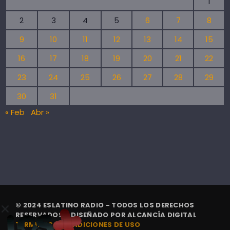
1
2
3
4
5
6
7
8
9
10
11
12
13
14
15
16
17
18
19
20
21
22
23
24
25
26
27
28
29
30
31
« Feb
Abr »
© 2024 ESLATINO RADIO - TODOS LOS DERECHOS
RESERVADOS. | DISEÑADO POR
ALCANCÍA DIGITAL
TÉRMINOS Y CONDICIONES DE USO