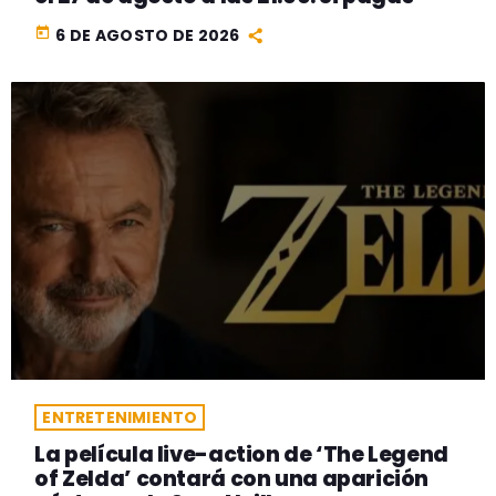
today
6 DE AGOSTO DE 2026
ENTRETENIMIENTO
La película live-action de ‘The Legend
of Zelda’ contará con una aparición