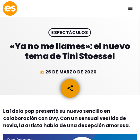
menu
close
ESPECTÁCULOS
play_arrow
EMISIÓN LA PAZ
«Ya no me llames»: el nuevo
tema de Tini Stoessel
play_arrow
EMISIÓN COCHABAMBA
26 DE MARZO DE 2020
today
share
email
ESLATINO NEWS
keyboard_arrow_down
ESLATINO NEWS
LOS + TOP
La ídola pop presentó su nuevo sencillo en
colaboración con Ovy. Con un sensual vestido de
ACTUALIDAD
PROGRAMACIÓN
novia, la artista habla de una decepción amorosa.
ESPECTÁCULOS
INICIO