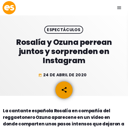
menu
close
ESPECTÁCULOS
play_arrow
EMISIÓN LA PAZ
Rosalía y Ozuna perrean
juntos y sorprenden en
play_arrow
EMISIÓN COCHABAMBA
Instagram
24 DE ABRIL DE 2020
today
ESLATINO NEWS
keyboard_arrow_down
share
email
ESLATINO NEWS
LOS + TOP
ACTUALIDAD
La cantante española Rosalía en compañía del
PROGRAMACIÓN
reggaetonero Ozuna aparecene en un video en
ESPECTÁCULOS
donde comparten unos pasos intensos que dejaron a
INICIO