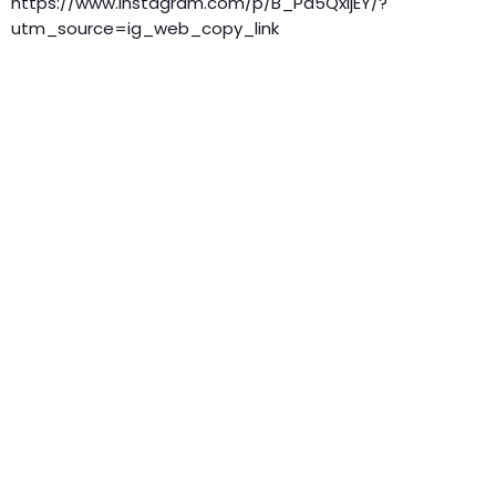
https://www.instagram.com/p/B_Pd5QxIjEY/?
utm_source=ig_web_copy_link