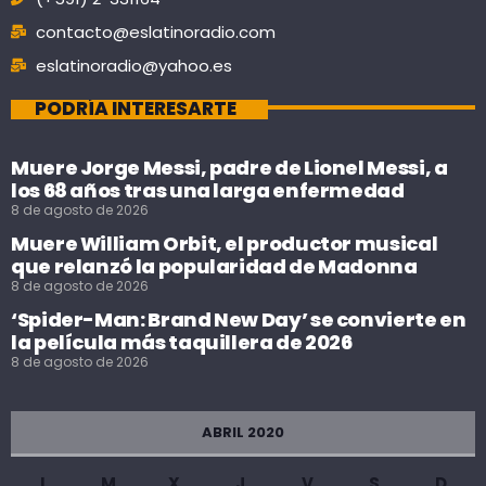
contacto@eslatinoradio.com
eslatinoradio@yahoo.es
PODRÍA INTERESARTE
Muere Jorge Messi, padre de Lionel Messi, a
los 68 años tras una larga enfermedad
8 de agosto de 2026
Muere William Orbit, el productor musical
que relanzó la popularidad de Madonna
8 de agosto de 2026
‘Spider-Man: Brand New Day’ se convierte en
la película más taquillera de 2026
8 de agosto de 2026
ABRIL 2020
L
M
X
J
V
S
D