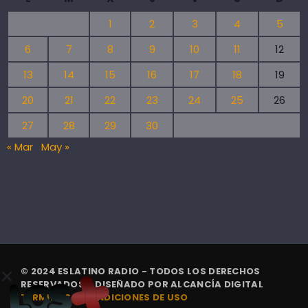
1
2
3
4
5
6
7
8
9
10
11
12
13
14
15
16
17
18
19
20
21
22
23
24
25
26
27
28
29
30
« Mar
May »
© 2024 ESLATINO RADIO - TODOS LOS DERECHOS
RESERVADOS. | DISEÑADO POR
ALCANCÍA DIGITAL
TÉRMINOS Y CONDICIONES DE USO