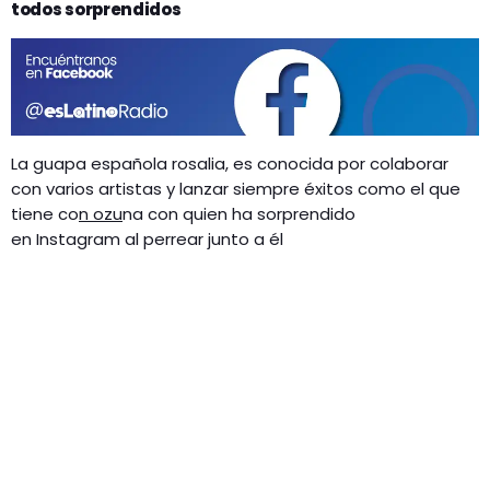
GEEKERS
todos sorprendidos
MÚSICA
RADIO SPLENDID
ENTRETENIMIENTO
CONTACTO
La guapa española rosalia, es conocida por colaborar
con varios artistas y lanzar siempre éxitos como el que
tiene co
n ozu
na con quien ha sorprendido
en Instagram al perrear junto a él