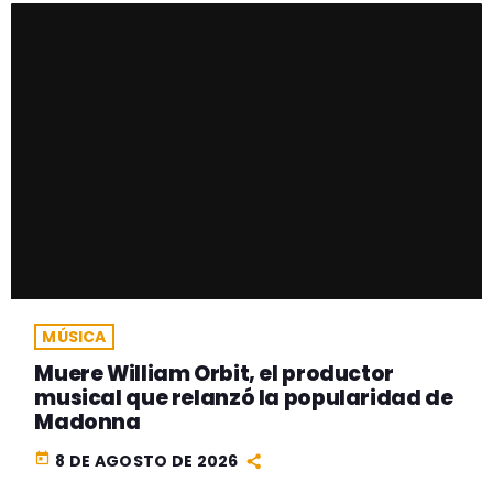
MÚSICA
Muere William Orbit, el productor
musical que relanzó la popularidad de
Madonna
today
8 DE AGOSTO DE 2026