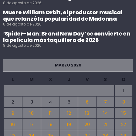
8 de agosto de 2026
Muere William Orbit, el productor musical
que relanzó la popularidad de Madonna
8 de agosto de 2026
‘Spider-Man: Brand New Day’ se convierte en
la película más taquillera de 2026
8 de agosto de 2026
MARZO 2020
L
M
X
J
V
S
D
1
2
3
4
5
6
7
8
9
10
11
12
13
14
15
16
17
18
19
20
21
22
23
24
25
26
27
28
29