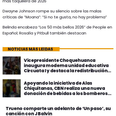
más taquillera de 2026
Dwayne Johnson rompe su silencio sobre las malas
críticas de “Moana”: “Si no te gusta, no hay problema”
Belinda encabeza “Los 50 más bellos 2026” de People en
Español; Rosalía y Pitbull también destacan
NOTICIAS MÁS LEÍDAS
Vicepresidente Choquehuanca
inaugura moderna unidad educativa
Circuata I y destaca la redistribución
del poder y la riqueza
Apoyando la iniciativa de Alas
Chiquitanas, CBN realiza una nueva
donación de bebidas a los bomberos
que combaten los incendios
Trueno comparte un adelanto de ‘Un paso’, su
canción con J Balvin