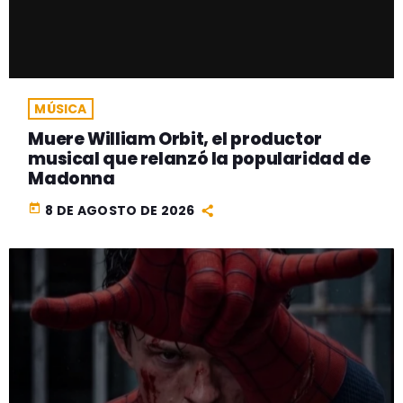
MÚSICA
Muere William Orbit, el productor
musical que relanzó la popularidad de
Madonna
today
8 DE AGOSTO DE 2026