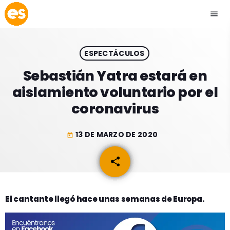
menu
close
ESPECTÁCULOS
play_arrow
EMISIÓN LA PAZ
Sebastián Yatra estará en
aislamiento voluntario por el
play_arrow
EMISIÓN COCHABAMBA
coronavirus
13 DE MARZO DE 2020
today
ESLATINO NEWS
keyboard_arrow_down
share
email
ESLATINO NEWS
LOS + TOP
ACTUALIDAD
El cantante llegó hace unas semanas de Europa.
PROGRAMACIÓN
ESPECTÁCULOS
INICIO