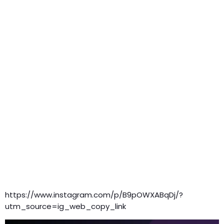
https://www.instagram.com/p/B9pOWXABqDj/?
utm_source=ig_web_copy_link