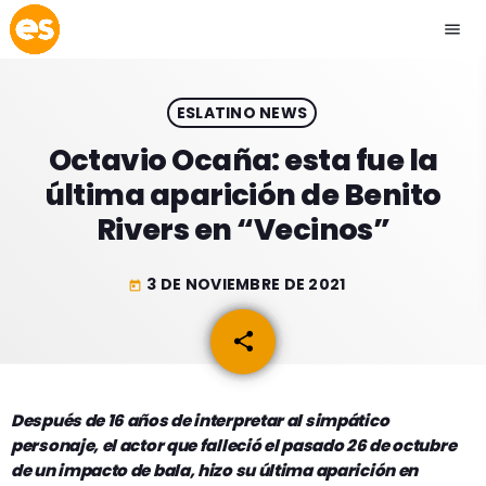
menu
close
ESLATINO NEWS
play_arrow
EMISIÓN LA PAZ
Octavio Ocaña: esta fue la
última aparición de Benito
play_arrow
EMISIÓN COCHABAMBA
Rivers en “Vecinos”
3 DE NOVIEMBRE DE 2021
today
ESLATINO NEWS
keyboard_arrow_down
share
email
ESLATINO NEWS
LOS + TOP
ACTUALIDAD
Después de 16 años de interpretar al simpático
PROGRAMACIÓN
personaje, el actor que falleció el pasado 26 de octubre
ESPECTÁCULOS
de un impacto de bala, hizo su última aparición en
INICIO