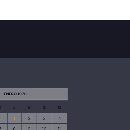
ENERO 1970
X
J
V
S
D
1
2
3
4
7
8
9
10
11