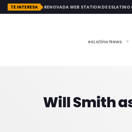
DESCUBRE LA RENOVADA WEB STATION DE ESLATINO RAD
TE INTERESA
esLatino News
play_
play_
V
Will Smith a
P