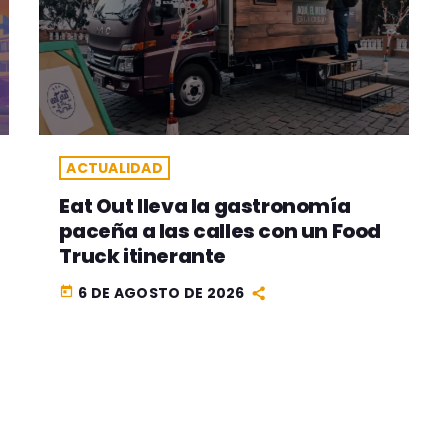
ACTUALIDAD
Eat Out lleva la gastronomía
paceña a las calles con un Food
Truck itinerante
6 DE AGOSTO DE 2026
today