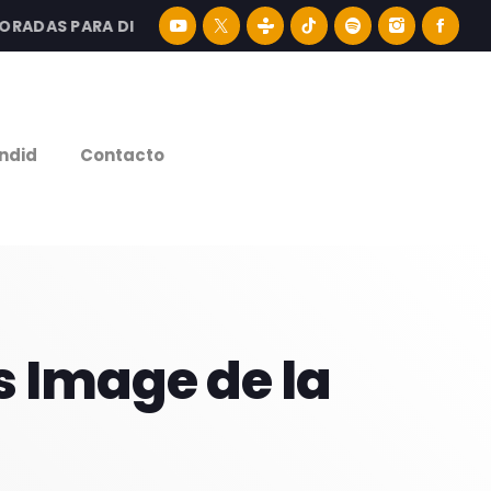
DAS PARA DISFRUTAR LA MEJOR MÚSICA LATINA Y CONTENI
e
ndid
Contacto
s Image de la