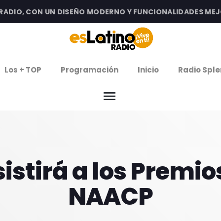
IO, CON UN DISEÑO MODERNO Y FUNCIONALIDADES MEJORA
clos
Los + TOP
Programación
Inicio
Radio Sple
arrow
EMISIÓN LA PAZ
menu
arrow
EMISIÓN COCHABAMBA
IERNES DE ESTRENOS
sistirá a los Premio
ROGRAMACIÓN
NAACP