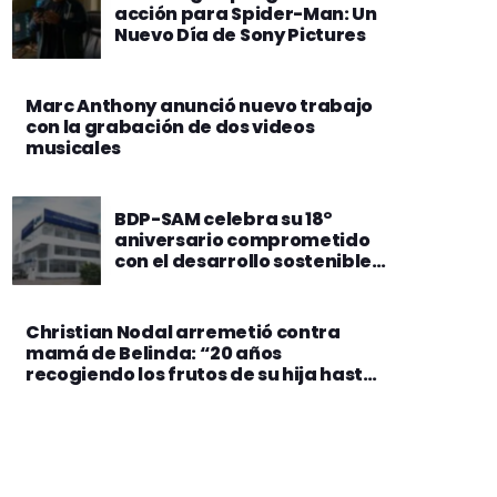
acción para Spider-Man: Un
Nuevo Día de Sony Pictures
Marc Anthony anunció nuevo trabajo
con la grabación de dos videos
musicales
BDP-SAM celebra su 18°
aniversario comprometido
con el desarrollo sostenible
de Bolivia
Christian Nodal arremetió contra
mamá de Belinda: “20 años
recogiendo los frutos de su hija hasta
dejarla sin nada”