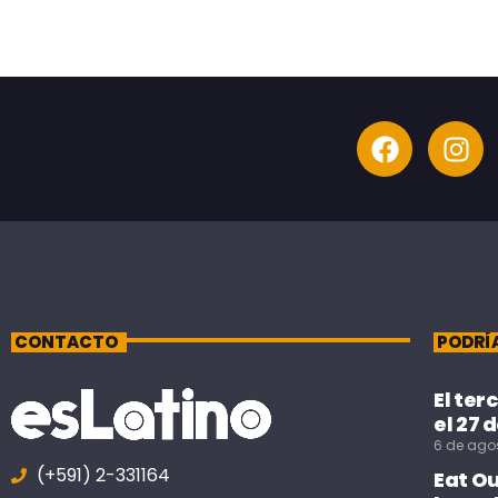
CONTACTO
PODRÍ
El ter
el 27 
6 de ago
(+591) 2-331164
Eat O