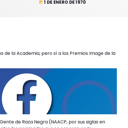
1 DE ENERO DE 1970
today
ios de la Academia, pero sí a los Premios Image de la
 Gente de Raza Negra (NAACP, por sus siglas en