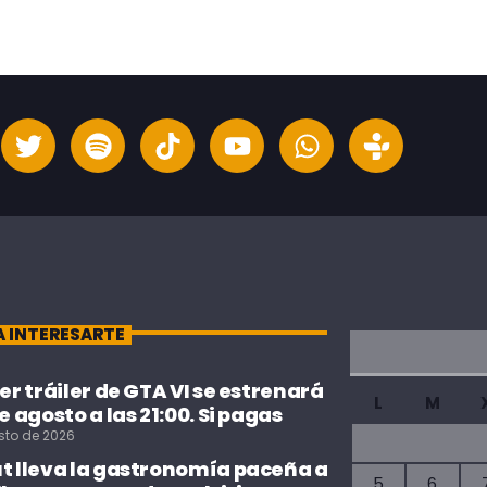
A INTERESARTE
cer tráiler de GTA VI se estrenará
L
M
de agosto a las 21:00. Si pagas
sto de 2026
ut lleva la gastronomía paceña a
5
6