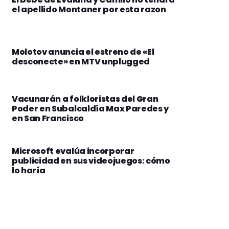
el apellido Montaner por esta razon
Molotov anuncia el estreno de «El
desconecte» en MTV unplugged
Vacunarán a folkloristas del Gran
Poder en Subalcaldía Max Paredes y
en San Francisco
Microsoft evalúa incorporar
publicidad en sus videojuegos: cómo
lo haría