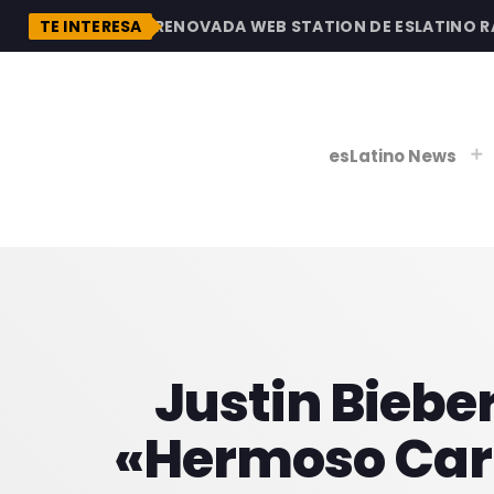
DESCUBRE LA RENOVADA WEB STATION DE ESLATINO RADI
TE INTERESA
esLatino News
play_
play_
V
P
Justin Biebe
«Hermoso Cari