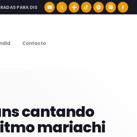
S PARA DISFRUTAR LA MEJOR MÚSICA LATINA Y CONTENID
e
ndid
Contacto
fans cantando
ritmo mariachi