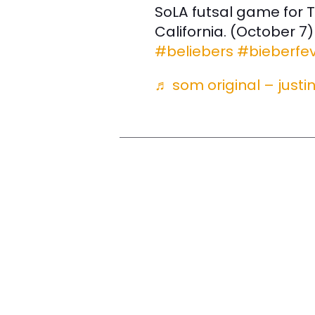
SoLA futsal game for T
California. (October 7
#beliebers
#bieberfe
♬ som original – just