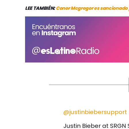
LEE TAMBIÉN:
Conor Mcgregor es sancionado po
@justinbiebersupport
Justin Bieber at SRGN 