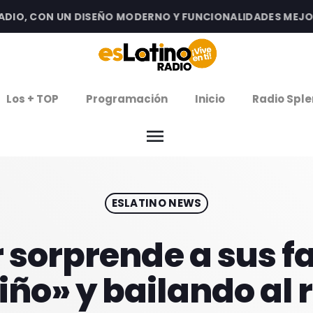
O, CON UN DISEÑO MODERNO Y FUNCIONALIDADES MEJORADA
clos
Los + TOP
Programación
Inicio
Radio Sple
arrow
EMISIÓN LA PAZ
menu
arrow
EMISIÓN COCHABAMBA
ESLATINO NEWS
IERNES DE ESTRENOS
ROGRAMACIÓN
r sorprende a sus 
ño» y bailando al 