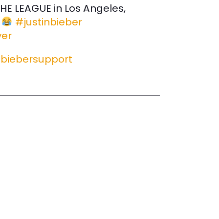
HE LEAGUE in Los Angeles,
)
#justinbieber
ver
inbiebersupport