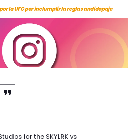
r la UFC por inclumplir la reglas andidopaje
Studios for the SKYLRK vs