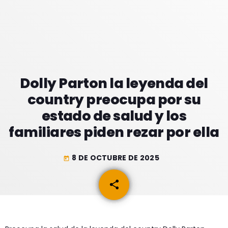
GEEKERS
MÚSICA
RADIO SPLENDID
ENTRETENIMIENTO
CONTACTO
Dolly Parton la leyenda del
country preocupa por su
estado de salud y los
familiares piden rezar por ella
8 DE OCTUBRE DE 2025
today
share
email