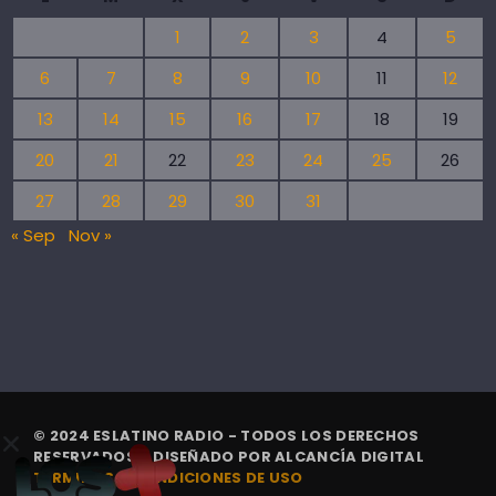
1
2
3
4
5
6
7
8
9
10
11
12
13
14
15
16
17
18
19
20
21
22
23
24
25
26
27
28
29
30
31
« Sep
Nov »
© 2024 ESLATINO RADIO - TODOS LOS DERECHOS
RESERVADOS. | DISEÑADO POR
ALCANCÍA DIGITAL
TÉRMINOS Y CONDICIONES DE USO