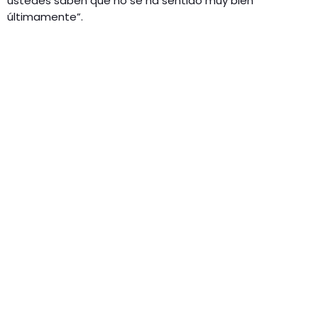
ustedes saben que no se ha sentido muy bien
últimamente”.