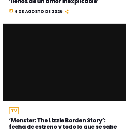
‘llenos de un amor inexplicable’
today
4 DE AGOSTO DE 2026
TV
‘Monster: The Lizzie Borden Story’:
fecha de estreno y todo lo que se sabe