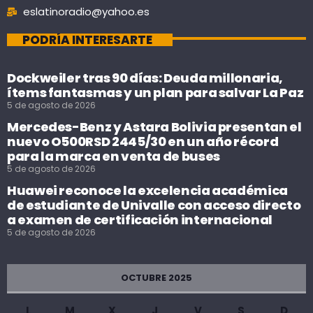
eslatinoradio@yahoo.es
PODRÍA INTERESARTE
Dockweiler tras 90 días: Deuda millonaria,
ítems fantasmas y un plan para salvar La Paz
5 de agosto de 2026
Mercedes-Benz y Astara Bolivia presentan el
nuevo O500RSD 2445/30 en un año récord
para la marca en venta de buses
5 de agosto de 2026
Huawei reconoce la excelencia académica
de estudiante de Univalle con acceso directo
a examen de certificación internacional
5 de agosto de 2026
OCTUBRE 2025
L
M
X
J
V
S
D