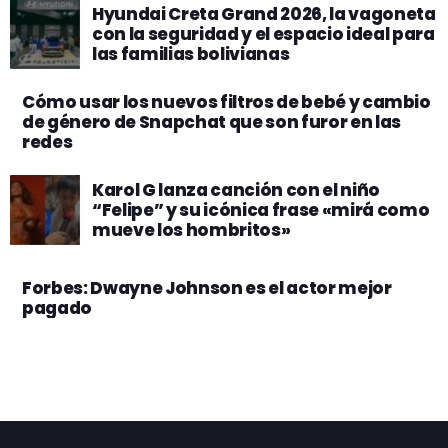
Hyundai Creta Grand 2026, la vagoneta
con la seguridad y el espacio ideal para
las familias bolivianas
Cómo usar los nuevos filtros de bebé y cambio
de género de Snapchat que son furor en las
redes
Karol G lanza canción con el niño
“Felipe” y su icónica frase «mirá como
mueve los hombritos»
Forbes: Dwayne Johnson es el actor mejor
pagado