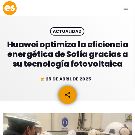
menu
close
ACTUALIDAD
play_arrow
EMISIÓN LA PAZ
Huawei optimiza la eficiencia
energética de Sofía gracias a
play_arrow
EMISIÓN COCHABAMBA
su tecnología fotovoltaica
25 DE ABRIL DE 2025
today
ESLATINO NEWS
keyboard_arrow_down
share
email
ESLATINO NEWS
LOS + TOP
ACTUALIDAD
PROGRAMACIÓN
ESPECTÁCULOS
INICIO