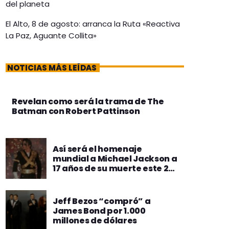
del planeta
El Alto, 8 de agosto: arranca la Ruta «Reactiva
La Paz, Aguante Collita»
NOTICIAS MÁS LEÍDAS
Revelan como será la trama de The
Batman con Robert Pattinson
Así será el homenaje
mundial a Michael Jackson a
17 años de su muerte este 25
de junio
Jeff Bezos “compró” a
James Bond por 1.000
millones de dólares