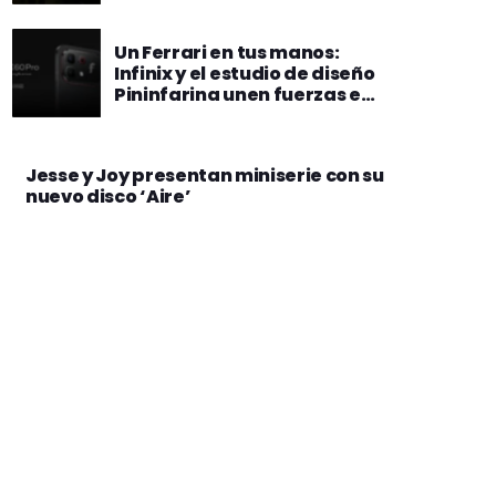
Un Ferrari en tus manos:
Infinix y el estudio de diseño
Pininfarina unen fuerzas en
la edición especial del nuevo
Note 60 Pro
Jesse y Joy presentan miniserie con su
nuevo disco ‘Aire’