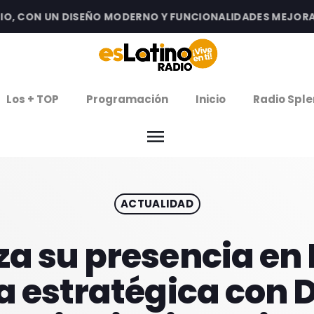
CON UN DISEÑO MODERNO Y FUNCIONALIDADES MEJORADAS 
clos
Los + TOP
Programación
Inicio
Radio Sple
arrow
EMISIÓN LA PAZ
menu
arrow
EMISIÓN COCHABAMBA
ACTUALIDAD
IERNES DE ESTRENOS
ROGRAMACIÓN
a su presencia en 
a estratégica con 