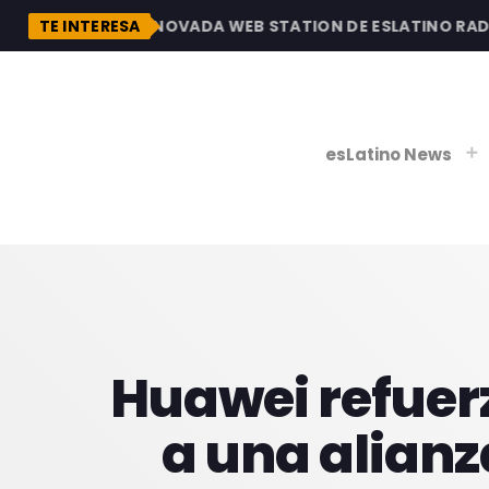
ESCUBRE LA RENOVADA WEB STATION DE ESLATINO RADIO, 
TE INTERESA
esLatino News
play_
play_
V
P
Huawei refuerz
a una alianz