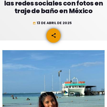
GEEKERS
las redes sociales con fotos en
traje de baño en México
MÚSICA
RADIO SPLENDID
ENTRETENIMIENTO
CONTACTO
13 DE ABRIL DE 2025
today
share
email