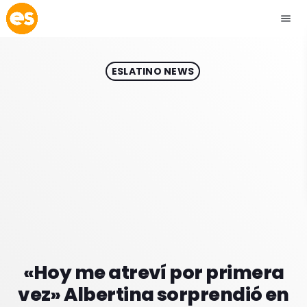
menu
close
ESLATINO NEWS
play_arrow
EMISIÓN LA PAZ
play_arrow
EMISIÓN COCHABAMBA
ESLATINO NEWS
keyboard_arrow_down
ESLATINO NEWS
LOS + TOP
ACTUALIDAD
«Hoy me atreví por primera
PROGRAMACIÓN
ESPECTÁCULOS
vez» Albertina sorprendió en
INICIO