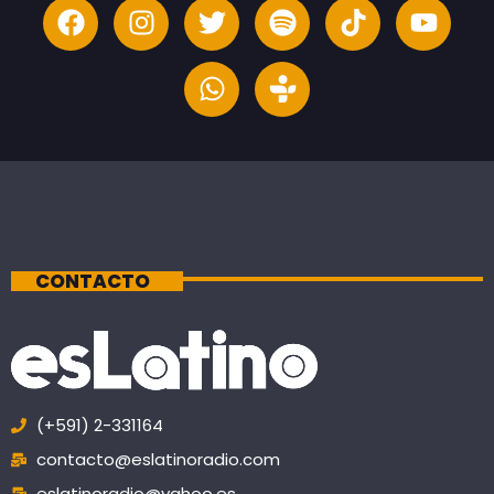
CONTACTO
(+591) 2-331164
contacto@eslatinoradio.com
eslatinoradio@yahoo.es