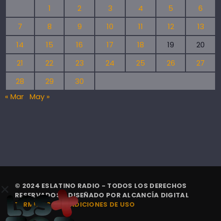
1
2
3
4
5
6
7
8
9
10
11
12
13
14
15
16
17
18
19
20
21
22
23
24
25
26
27
28
29
30
« Mar
May »
© 2024 ESLATINO RADIO - TODOS LOS DERECHOS
RESERVADOS. | DISEÑADO POR
ALCANCÍA DIGITAL
TÉRMINOS Y CONDICIONES DE USO