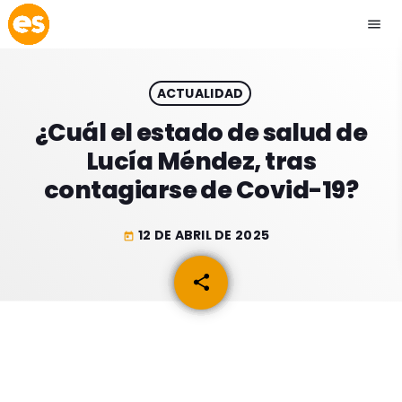
menu
close
ACTUALIDAD
play_arrow
EMISIÓN LA PAZ
¿Cuál el estado de salud de
Lucía Méndez, tras
play_arrow
EMISIÓN COCHABAMBA
contagiarse de Covid-19?
12 DE ABRIL DE 2025
today
ESLATINO NEWS
keyboard_arrow_down
share
email
ESLATINO NEWS
LOS + TOP
ACTUALIDAD
PROGRAMACIÓN
ESPECTÁCULOS
INICIO