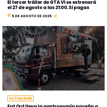
El tercer tráiler de GTA VI se estrenará
el 27 de agosto a las 21:00. Si pagas
today
6 DE AGOSTO DE 2026
ACTUALIDAD
Eat Out lleva la gastronomía paceña a