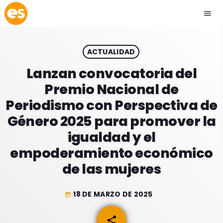
menu
close
ACTUALIDAD
play_arrow
EMISIÓN LA PAZ
Lanzan convocatoria del
Premio Nacional de
play_arrow
EMISIÓN COCHABAMBA
Periodismo con Perspectiva de
Género 2025 para promover la
igualdad y el
empoderamiento económico
ESLATINO NEWS
keyboard_arrow_down
de las mujeres
ESLATINO NEWS
LOS + TOP
ACTUALIDAD
18 DE MARZO DE 2025
today
PROGRAMACIÓN
ESPECTÁCULOS
share
email
INICIO