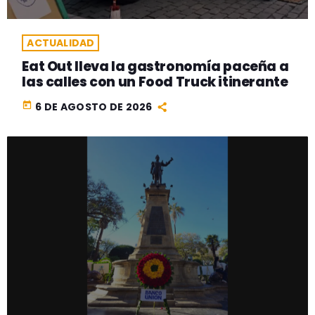
ACTUALIDAD
Eat Out lleva la gastronomía paceña a
las calles con un Food Truck itinerante
today
6 DE AGOSTO DE 2026