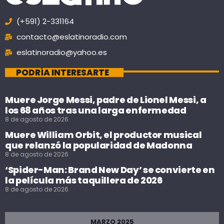
(+591) 2-331164
contacto@eslatinoradio.com
eslatinoradio@yahoo.es
PODRÍA INTERESARTE
Muere Jorge Messi, padre de Lionel Messi, a
los 68 años tras una larga enfermedad
8 de agosto de 2026
Muere William Orbit, el productor musical
que relanzó la popularidad de Madonna
8 de agosto de 2026
‘Spider-Man: Brand New Day’ se convierte en
la película más taquillera de 2026
8 de agosto de 2026
MARZO 2025