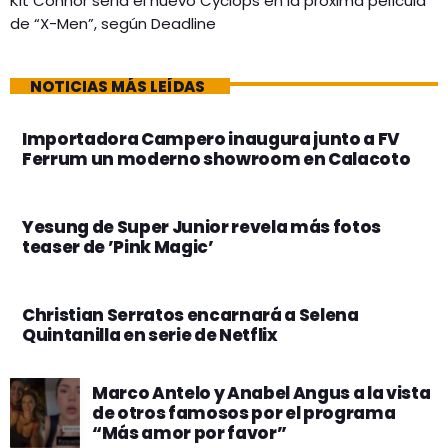
Kit Connor sería el nuevo Cyclops en la próxima película
de “X-Men”, según Deadline
NOTICIAS MÁS LEÍDAS
Importadora Campero inaugura junto a FV
Ferrum un moderno showroom en Calacoto
Yesung de Super Junior revela más fotos
teaser de ’Pink Magic’
Christian Serratos encarnará a Selena
Quintanilla en serie de Netflix
Marco Antelo y Anabel Angus a la vista
de otros famosos por el programa
“Más amor por favor”