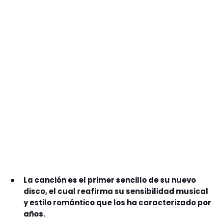
GEEKERS
MÚSICA
RADIO SPLENDID
ENTRETENIMIENTO
CONTACTO
La canción es el primer sencillo de su nuevo
disco, el cual reafirma su sensibilidad musical
y estilo romántico que los ha caracterizado por
años.