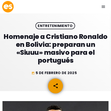
menu
close
ENTRETENIMIENTO
play_arrow
EMISIÓN LA PAZ
Homenaje a Cristiano Ronaldo
en Bolivia: preparan un
play_arrow
EMISIÓN COCHABAMBA
«Siuuu» masivo para el
portugués
5 DE FEBRERO DE 2025
today
ESLATINO NEWS
keyboard_arrow_down
share
email
ESLATINO NEWS
LOS + TOP
ACTUALIDAD
PROGRAMACIÓN
ESPECTÁCULOS
INICIO