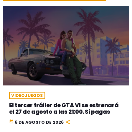
VIDEOJUEGOS
El tercer tráiler de GTA VI se estrenará
el 27 de agosto a las 21:00. Si pagas
today
6 DE AGOSTO DE 2026