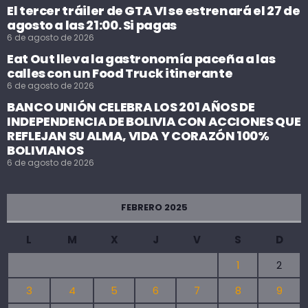
El tercer tráiler de GTA VI se estrenará el 27 de
agosto a las 21:00. Si pagas
6 de agosto de 2026
Eat Out lleva la gastronomía paceña a las
calles con un Food Truck itinerante
6 de agosto de 2026
BANCO UNIÓN CELEBRA LOS 201 AÑOS DE
INDEPENDENCIA DE BOLIVIA CON ACCIONES QUE
REFLEJAN SU ALMA, VIDA Y CORAZÓN 100%
BOLIVIANOS
6 de agosto de 2026
FEBRERO 2025
L
M
X
J
V
S
D
1
2
3
4
5
6
7
8
9