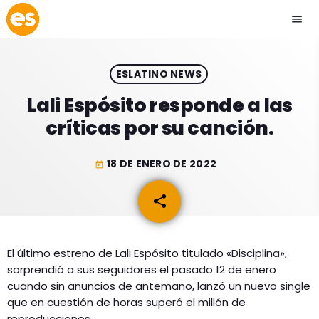
menu
close
ESLATINO NEWS
play_arrow
EMISIÓN LA PAZ
Lali Espósito responde a las
críticas por su canción.
play_arrow
EMISIÓN COCHABAMBA
18 DE ENERO DE 2022
today
share
email
ESLATINO NEWS
keyboard_arrow_down
ESLATINO NEWS
LOS + TOP
El último estreno de Lali Espósito titulado «Disciplina»,
sorprendió a sus seguidores el pasado 12 de enero
ACTUALIDAD
PROGRAMACIÓN
cuando sin anuncios de antemano, lanzó un nuevo single
ESPECTÁCULOS
que en cuestión de horas superó el millón de
INICIO
reproducciones.