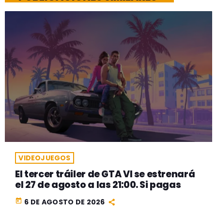
VIDEOJUEGOS
El tercer tráiler de GTA VI se estrenará
el 27 de agosto a las 21:00. Si pagas
today
6 DE AGOSTO DE 2026