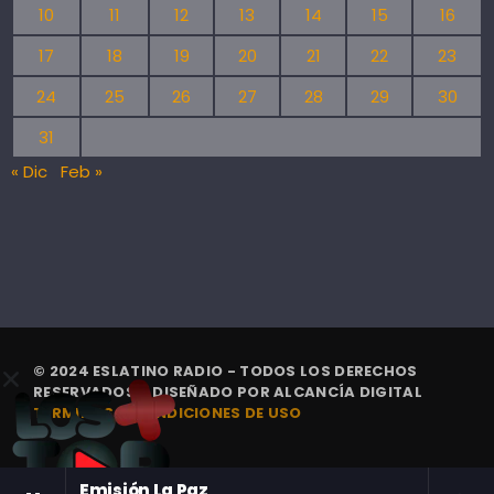
10
11
12
13
14
15
16
17
18
19
20
21
22
23
24
25
26
27
28
29
30
31
« Dic
Feb »
© 2024 ESLATINO RADIO - TODOS LOS DERECHOS
RESERVADOS. | DISEÑADO POR
ALCANCÍA DIGITAL
TÉRMINOS Y CONDICIONES DE USO
Emisión La Paz