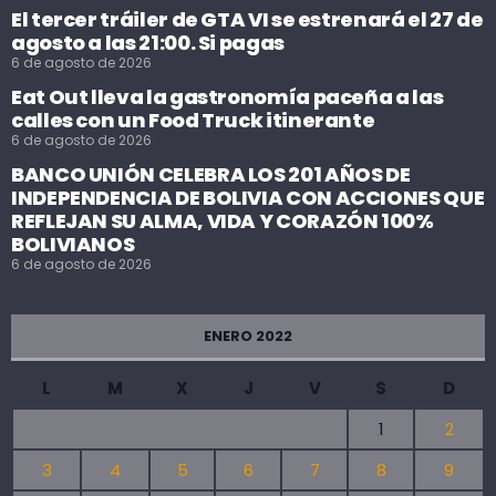
El tercer tráiler de GTA VI se estrenará el 27 de
agosto a las 21:00. Si pagas
6 de agosto de 2026
Eat Out lleva la gastronomía paceña a las
calles con un Food Truck itinerante
6 de agosto de 2026
BANCO UNIÓN CELEBRA LOS 201 AÑOS DE
INDEPENDENCIA DE BOLIVIA CON ACCIONES QUE
REFLEJAN SU ALMA, VIDA Y CORAZÓN 100%
BOLIVIANOS
6 de agosto de 2026
ENERO 2022
L
M
X
J
V
S
D
1
2
3
4
5
6
7
8
9