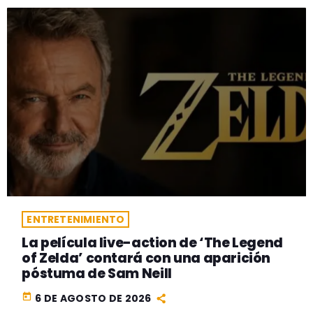
ENTRETENIMIENTO
La película live-action de ‘The Legend
of Zelda’ contará con una aparición
póstuma de Sam Neill
today
6 DE AGOSTO DE 2026