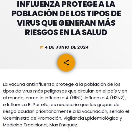
GEEKERS
INFLUENZA PROTEGE A LA
POBLACIÓN DE LOS TIPOS DE
MÚSICA
RADIO SPLENDID
VIRUS QUE GENERAN MÁS
ENTRETENIMIENTO
CONTACTO
RIESGOS EN LA SALUD
4 DE JUNIO DE 2024
today
share
email
La vacuna antiinfluenza protege a la población de los
tipos de virus más peligrosos que circulan en el país y en
el mundo, como la Influenza A (H1N1), Influenza A (H3N2),
e Influenza B. Por ello, es necesario que los grupos de
riesgo acudan prioritariamente a la vacunación, señaló el
viceministro de Promoción, Vigilancia Epidemiológica y
Medicina Tradicional, Max Enriquez.