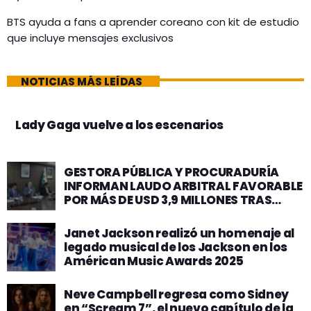
BTS ayuda a fans a aprender coreano con kit de estudio
que incluye mensajes exclusivos
NOTICIAS MÁS LEÍDAS
Lady Gaga vuelve a los escenarios
GESTORA PÚBLICA Y PROCURADURÍA
INFORMAN LAUDO ARBITRAL FAVORABLE
POR MÁS DE USD 3,9 MILLONES TRAS
INCUMPLIMIENTO DE LA EMPRESA SYSDE
Janet Jackson realizó un homenaje al
legado musical de los Jackson en los
Américan Music Awards 2025
Neve Campbell regresa como Sidney
en “Scream 7”, el nuevo capítulo de la