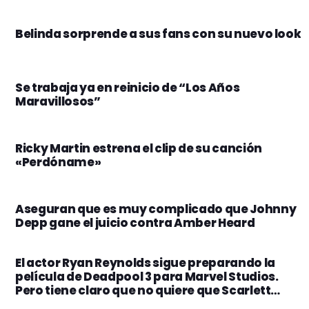
Belinda sorprende a sus fans con su nuevo look
Se trabaja ya en reinicio de “Los Años
Maravillosos”
Ricky Martin estrena el clip de su canción
«Perdóname»
Aseguran que es muy complicado que Johnny
Depp gane el juicio contra Amber Heard
El actor Ryan Reynolds sigue preparando la
película de Deadpool 3 para Marvel Studios.
Pero tiene claro que no quiere que Scarlett
Johansson esté involucrada en el proyecto.