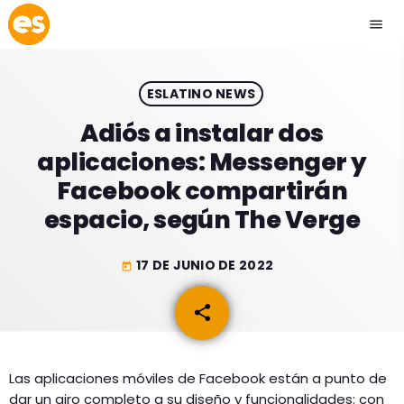
menu
close
ESLATINO NEWS
play_arrow
EMISIÓN LA PAZ
Adiós a instalar dos
aplicaciones: Messenger y
play_arrow
EMISIÓN COCHABAMBA
Facebook compartirán
espacio, según The Verge
17 DE JUNIO DE 2022
today
ESLATINO NEWS
keyboard_arrow_down
share
email
ESLATINO NEWS
LOS + TOP
ACTUALIDAD
PROGRAMACIÓN
ESPECTÁCULOS
Las aplicaciones móviles de Facebook están a punto de
dar un giro completo a su diseño y funcionalidades: con
INICIO