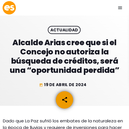
menu
close
ACTUALIDAD
play_arrow
EMISIÓN LA PAZ
Alcalde Arias cree que si el
Concejo no autoriza la
play_arrow
EMISIÓN COCHABAMBA
búsqueda de créditos, será
una “oportunidad perdida”
19 DE ABRIL DE 2024
today
ESLATINO NEWS
keyboard_arrow_down
share
email
ESLATINO NEWS
LOS + TOP
ACTUALIDAD
PROGRAMACIÓN
ESPECTÁCULOS
Dado que La Paz sufrió los embates de la naturaleza en
la época de lluvias y requiere de inversiones para hacer
INICIO