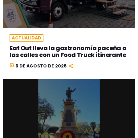
ACTUALIDAD
Eat Out lleva la gastronomía paceña a
las calles con un Food Truck itinerante
today
6 DE AGOSTO DE 2026