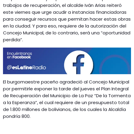
GEEKERS
trabajos de recuperación, el alcalde Iván Arias reiteró
MÚSICA
este viernes que urge acudir a instancias financiadoras
RADIO SPLENDID
para conseguir recursos que permitan hacer estas obras
ENTRETENIMIENTO
en la ciudad. Y para eso, requiere de la autorización del
CONTACTO
Concejo Municipal, de lo contrario, será una “oportunidad
perdida”.
El burgomaestre paceño agradeció al Concejo Municipal
por permitirle exponer la tarde del jueves el Plan Integral
de Recuperación del Municipio de La Paz “De la Tormenta
a la Esperanza”, el cual requiere de un presupuesto total
de 1.800 millones de bolivianos, de los cuales la Alcaldía
pondría 800.