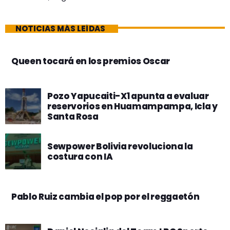
NOTICIAS MÁS LEÍDAS
Queen tocará en los premios Oscar
Pozo Yapucaiti-X1 apunta a evaluar
reservorios en Huamampampa, Icla y
Santa Rosa
Sewpower Bolivia revoluciona la
costura con IA
Pablo Ruiz cambia el pop por el reggaetón