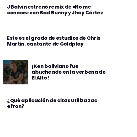
J Balvin estrenó remix de «No me
conoce» con Bad Bunny y Jhay Córtez
Este es el grado de estudios de Chris
Martin, cantante de Coldplay
¡Ken boliviano fue
abucheado en la verbena de
El Alto!
¿Qué aplicación de citas utiliza zac
efron?