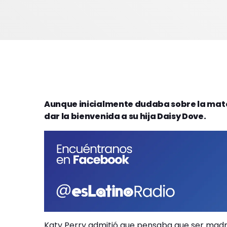
Aunque inicialmente dudaba sobre la mate
dar la bienvenida a su hija Daisy Dove.
Katy Perry admitió que pensaba que ser madre 