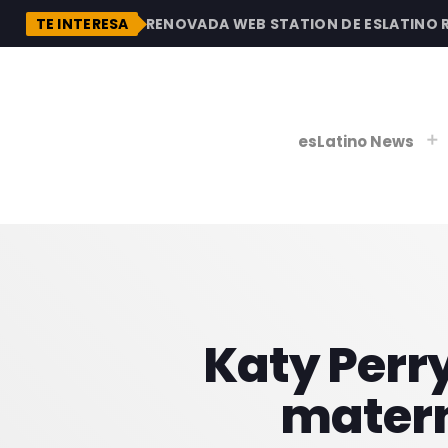
DESCUBRE LA RENOVADA WEB STATION DE ESLATINO RAD
TE INTERESA
esLatino News
play_
play_
V
P
Katy Perr
matern