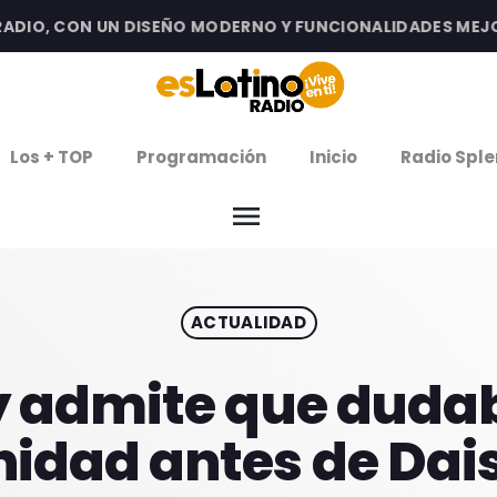
IO, CON UN DISEÑO MODERNO Y FUNCIONALIDADES MEJORAD
clos
Los + TOP
Programación
Inicio
Radio Sple
arrow
EMISIÓN LA PAZ
menu
arrow
EMISIÓN COCHABAMBA
ACTUALIDAD
IERNES DE ESTRENOS
ROGRAMACIÓN
y admite que dudab
idad antes de Dai