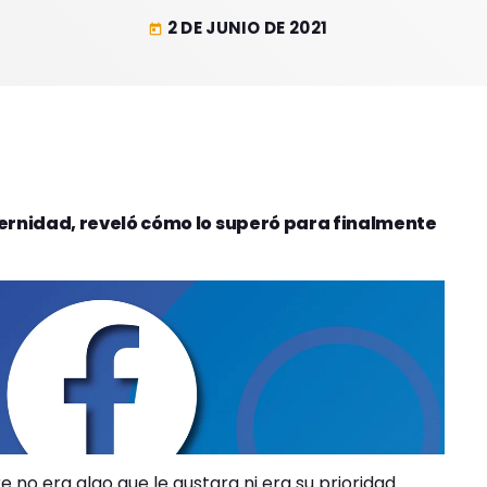
2 DE JUNIO DE 2021
today
rnidad, reveló cómo lo superó para finalmente
no era algo que le gustara ni era su prioridad.