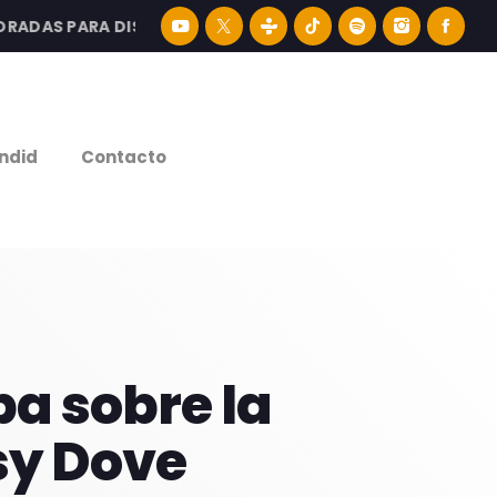
AS PARA DISFRUTAR LA MEJOR MÚSICA LATINA Y CONTENID
e
ndid
Contacto
a sobre la
sy Dove