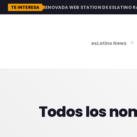
DESCUBRE LA RENOVADA WEB STATION DE ESLATINO RADI
TE INTERESA
esLatino News
play_
play_
V
P
Todos los no