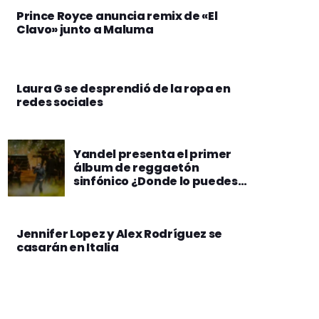
Prince Royce anuncia remix de «El
Clavo» junto a Maluma
Laura G se desprendió de la ropa en
redes sociales
Yandel presenta el primer
álbum de reggaetón
sinfónico ¿Donde lo puedes
escuchar?
Jennifer Lopez y Alex Rodríguez se
casarán en Italia