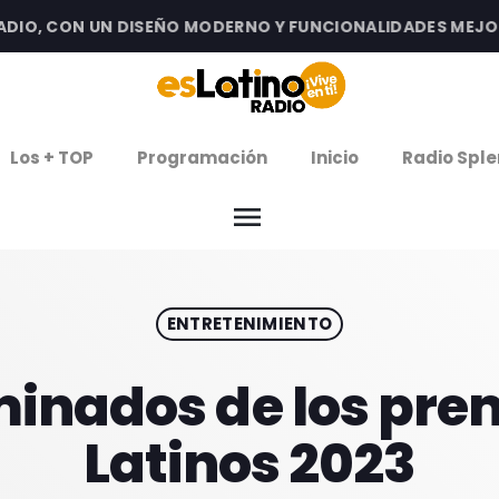
O, CON UN DISEÑO MODERNO Y FUNCIONALIDADES MEJORAD
clos
Los + TOP
Programación
Inicio
Radio Sple
arrow
EMISIÓN LA PAZ
menu
arrow
EMISIÓN COCHABAMBA
ENTRETENIMIENTO
IERNES DE ESTRENOS
ROGRAMACIÓN
minados de los p
Latinos 2023