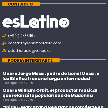
CONTACTO
(+591) 2-331164
contacto@eslatinoradio.com
eslatinoradio@yahoo.es
PODRÍA INTERESARTE
Muere Jorge Messi, padre de Lionel Messi, a
los 68 años tras una larga enfermedad
8 de agosto de 2026
Muere William Orbit, el productor musical
que relanzó la popularidad de Madonna
8 de agosto de 2026
‘Spider-Man: Brand New Day’ se convierte en