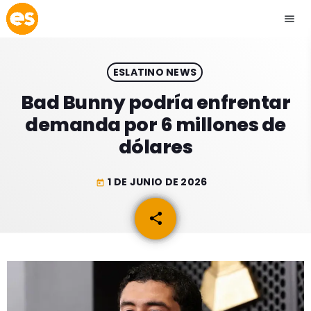
menu
close
ESLATINO NEWS
play_arrow
EMISIÓN LA PAZ
Bad Bunny podría enfrentar
demanda por 6 millones de
play_arrow
EMISIÓN COCHABAMBA
dólares
1 DE JUNIO DE 2026
today
ESLATINO NEWS
keyboard_arrow_down
share
email
ESLATINO NEWS
LOS + TOP
ACTUALIDAD
PROGRAMACIÓN
ESPECTÁCULOS
INICIO