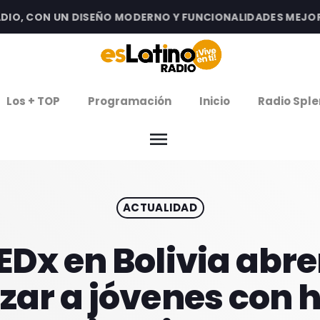
, CON UN DISEÑO MODERNO Y FUNCIONALIDADES MEJORADA
clos
Los + TOP
Programación
Inicio
Radio Sple
arrow
EMISIÓN LA PAZ
menu
arrow
EMISIÓN COCHABAMBA
ACTUALIDAD
IERNES DE ESTRENOS
ROGRAMACIÓN
EDx en Bolivia abr
izar a jóvenes con 