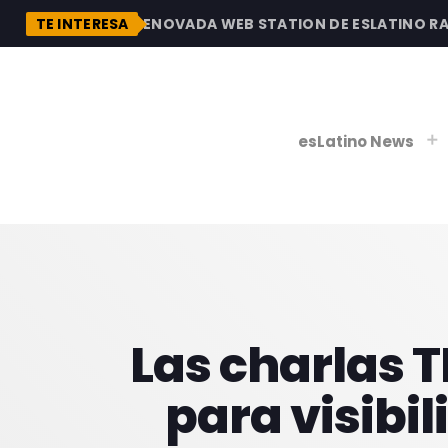
DESCUBRE LA RENOVADA WEB STATION DE ESLATINO RADIO
TE INTERESA
esLatino News
play_
play_
V
P
Las charlas T
para visibil