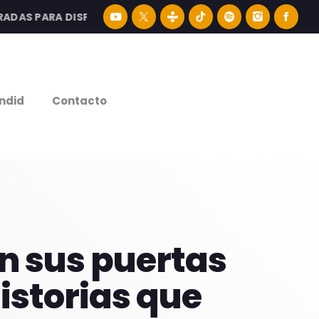
S PARA DISFRUTAR LA MEJOR MÚSICA LATINA Y CONTENIDO
e
ndid
Contacto
en sus puertas
historias que