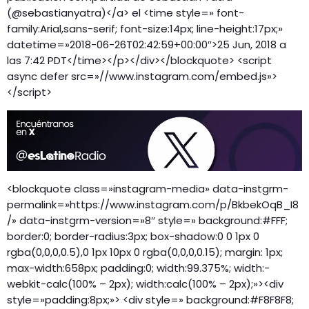
(@sebastianyatra)</a> el <time style=» font-
family:Arial,sans-serif; font-size:14px; line-height:17px;»
datetime=»2018-06-26T02:42:59+00:00″>25 Jun, 2018 a
las 7:42 PDT</time></p></div></blockquote> <script
async defer src=»//www.instagram.com/embed.js»>
</script>
<blockquote class=»instagram-media» data-instgrm-
permalink=»https://www.instagram.com/p/BkbekOqB_I8
/» data-instgrm-version=»8″ style=» background:#FFF;
border:0; border-radius:3px; box-shadow:0 0 1px 0
rgba(0,0,0,0.5),0 1px 10px 0 rgba(0,0,0,0.15); margin: 1px;
max-width:658px; padding:0; width:99.375%; width:-
webkit-calc(100% – 2px); width:calc(100% – 2px);»><div
style=»padding:8px;»> <div style=» background:#F8F8F8;