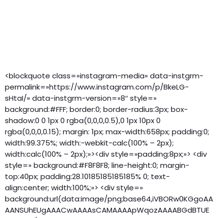
<blockquote class=»instagram-media» data-instgrm-
permalink=»https://www.instagram.com/p/BkeLG-
sHtaI/» data-instgrm-version=»8″ style=»
background:#FFF; border:0; border-radius:3px; box-
shadow:0 0 1px 0 rgba(0,0,0,0.5),0 1px 10px 0
rgba(0,0,0,0.15); margin: 1px; max-width:658px; padding:0;
width:99.375%; width:-webkit-calc(100% – 2px);
width:calc(100% – 2px);»><div style=»padding:8px;»> <div
style=» background:#F8F8F8; line-height:0; margin-
top:40px; padding:28.10185185185185% 0; text-
align:center; width:100%;»> <div style=»
background:url(data:image/png;base64,iVBORw0KGgoAA
AANSUhEUgAAACwAAAAsCAMAAAApWqozAAAABGdBTUE