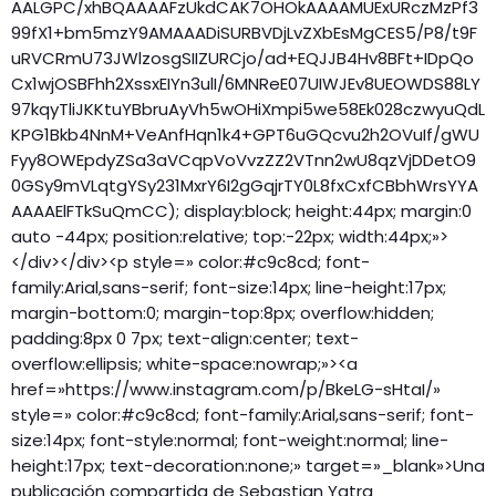
AALGPC/xhBQAAAAFzUkdCAK7OHOkAAAAMUExURczMzPf3
99fX1+bm5mzY9AMAAADiSURBVDjLvZXbEsMgCES5/P8/t9F
uRVCRmU73JWlzosgSIIZURCjo/ad+EQJJB4Hv8BFt+IDpQo
Cx1wjOSBFhh2XssxEIYn3ulI/6MNReE07UIWJEv8UEOWDS88LY
97kqyTliJKKtuYBbruAyVh5wOHiXmpi5we58Ek028czwyuQdL
KPG1Bkb4NnM+VeAnfHqn1k4+GPT6uGQcvu2h2OVuIf/gWU
Fyy8OWEpdyZSa3aVCqpVoVvzZZ2VTnn2wU8qzVjDDetO9
0GSy9mVLqtgYSy231MxrY6I2gGqjrTY0L8fxCxfCBbhWrsYYA
AAAAElFTkSuQmCC); display:block; height:44px; margin:0
auto -44px; position:relative; top:-22px; width:44px;»>
</div></div><p style=» color:#c9c8cd; font-
family:Arial,sans-serif; font-size:14px; line-height:17px;
margin-bottom:0; margin-top:8px; overflow:hidden;
padding:8px 0 7px; text-align:center; text-
overflow:ellipsis; white-space:nowrap;»><a
href=»https://www.instagram.com/p/BkeLG-sHtaI/»
style=» color:#c9c8cd; font-family:Arial,sans-serif; font-
size:14px; font-style:normal; font-weight:normal; line-
height:17px; text-decoration:none;» target=»_blank»>Una
publicación compartida de Sebastian Yatra