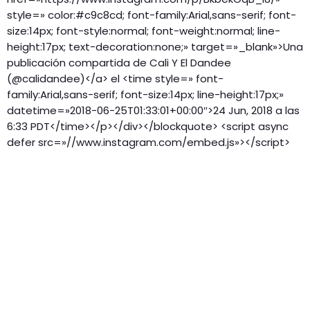
style=» color:#c9c8cd; font-family:Arial,sans-serif; font-
size:14px; font-style:normal; font-weight:normal; line-
height:17px; text-decoration:none;» target=»_blank»>Una
publicación compartida de Cali Y El Dandee
(@calidandee)</a> el <time style=» font-
family:Arial,sans-serif; font-size:14px; line-height:17px;»
datetime=»2018-06-25T01:33:01+00:00″>24 Jun, 2018 a las
6:33 PDT</time></p></div></blockquote> <script async
defer src=»//www.instagram.com/embed.js»></script>