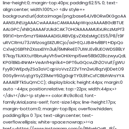
line-height:0; margin-top:40px; padding:62.5% 0; text-
align:center; width:100%;»> <div style=»
background:url(data:image/png;base64,iVBORw0KGgoAA
AANSUhEUgAAACwAAAAsCAMAAAApWqozAAAABGdBTUE
AALGPC/xhBQAAAAFzUkdCAK7OHOkAAAAMUExURczMzPf3
99fX1+bm5mzY9AMAAADiSURBVDjLvZXbEsMgCES5/P8/t9F
uRVCRmU73JWlzosgSIIZURCjo/ad+EQJJB4Hv8BFt+IDpQo
Cx1wjOSBFhh2XssxEIYn3ulI/6MNReE07UIWJEv8UEOWDS88LY
97kqyTliJKKtuYBbruAyVh5wOHiXmpi5we58Ek028czwyuQdL
KPG1Bkb4NnM+VeAnfHqn1k4+GPT6uGQcvu2h2OVuIf/gWU
Fyy8OWEpdyZSa3aVCqpVoVvzZZ2VTnn2wU8qzVjDDetO9
0GSy9mVLqtgYSy231MxrY6I2gGqjrTY0L8fxCxfCBbhWrsYYA
AAAAElFTkSuQmCC); display:block; height:44px; margin:0
auto -44px; position:relative; top:-22px; width:44px;»>
</div></div><p style=» color:#c9c8cd; font-
family:Arial,sans-serif; font-size:14px; line-height:17px;
margin-bottom:0; margin-top:8px; overflow:hidden;
padding:8px 0 7px; text-align:center; text-
overflow:ellipsis; white-space:nowrap;»><a
href=»https://www.instagram.com/p/BkbekOqB_I8/»