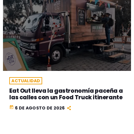
ACTUALIDAD
Eat Out lleva la gastronomía paceña a
las calles con un Food Truck itinerante
today
6 DE AGOSTO DE 2026