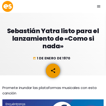
menu
close
Sebastián Yatra listo para el
play_arrow
EMISIÓN LA PAZ
lanzamiento de «Como si
nada»
play_arrow
EMISIÓN COCHABAMBA
1 DE ENERO DE 1970
today
share
email
ESLATINO NEWS
keyboard_arrow_down
ESLATINO NEWS
LOS + TOP
Promete inundar las plataformas musicales con esta
ACTUALIDAD
canción
PROGRAMACIÓN
ESPECTÁCULOS
INICIO