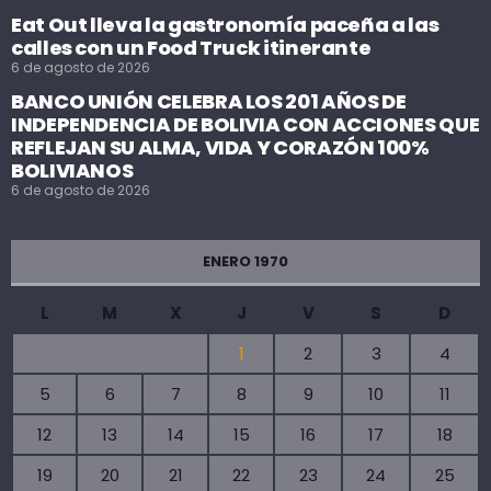
Eat Out lleva la gastronomía paceña a las
calles con un Food Truck itinerante
6 de agosto de 2026
BANCO UNIÓN CELEBRA LOS 201 AÑOS DE
INDEPENDENCIA DE BOLIVIA CON ACCIONES QUE
REFLEJAN SU ALMA, VIDA Y CORAZÓN 100%
BOLIVIANOS
6 de agosto de 2026
ENERO 1970
L
M
X
J
V
S
D
1
2
3
4
5
6
7
8
9
10
11
12
13
14
15
16
17
18
19
20
21
22
23
24
25