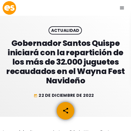
menu
close
ACTUALIDAD
play_arrow
EMISIÓN LA PAZ
Gobernador Santos Quispe
iniciará con la repartición de
play_arrow
EMISIÓN COCHABAMBA
los más de 32.000 juguetes
recaudados en el Wayna Fest
Navideño
ESLATINO NEWS
keyboard_arrow_down
22 DE DICIEMBRE DE 2022
today
ESLATINO NEWS
LOS + TOP
share
email
ACTUALIDAD
PROGRAMACIÓN
ESPECTÁCULOS
INICIO