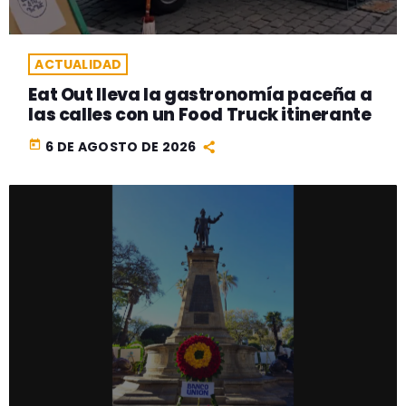
ACTUALIDAD
Eat Out lleva la gastronomía paceña a
las calles con un Food Truck itinerante
today
6 DE AGOSTO DE 2026