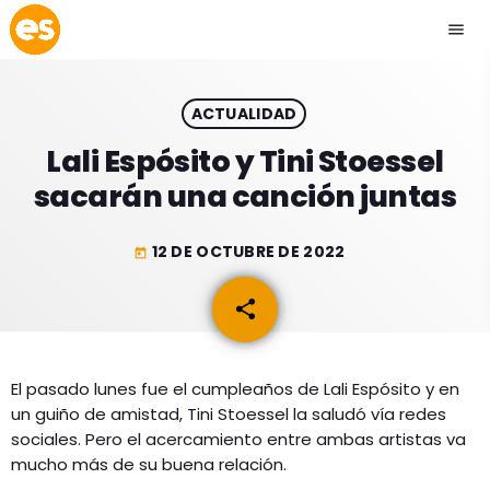
menu
close
ACTUALIDAD
play_arrow
EMISIÓN LA PAZ
Lali Espósito y Tini Stoessel
sacarán una canción juntas
play_arrow
EMISIÓN COCHABAMBA
12 DE OCTUBRE DE 2022
today
share
email
ESLATINO NEWS
keyboard_arrow_down
ESLATINO NEWS
LOS + TOP
El pasado lunes fue el cumpleaños de Lali Espósito y en
un guiño de amistad, Tini Stoessel la saludó vía redes
ACTUALIDAD
PROGRAMACIÓN
sociales. Pero el acercamiento entre ambas artistas va
ESPECTÁCULOS
mucho más de su buena relación.
INICIO