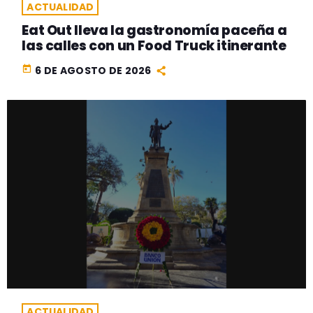
ACTUALIDAD
Eat Out lleva la gastronomía paceña a
las calles con un Food Truck itinerante
today
6 DE AGOSTO DE 2026
ACTUALIDAD