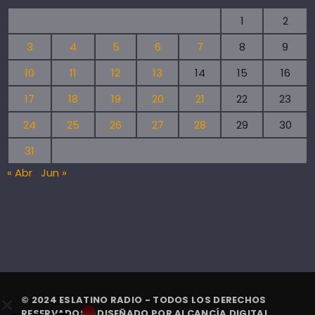
1
2
3
4
5
6
7
8
9
10
11
12
13
14
15
16
17
18
19
20
21
22
23
24
25
26
27
28
29
30
31
« Abr
Jun »
© 2024 ESLATINO RADIO - TODOS LOS DERECHOS
RESERVADOS. | DISEÑADO POR
ALCANCÍA DIGITAL