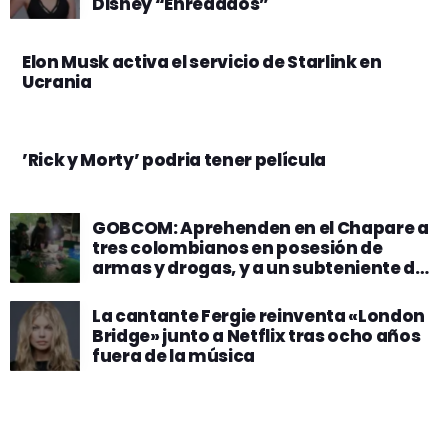
Disney “Enredados”
Elon Musk activa el servicio de Starlink en
Ucrania
’Rick y Morty’ podria tener película
GOBCOM: Aprehenden en el Chapare a
tres colombianos en posesión de
armas y drogas, y a un subteniente del
Ejército por presunto desvío de
munición
La cantante Fergie reinventa «London
Bridge» junto a Netflix tras ocho años
fuera de la música