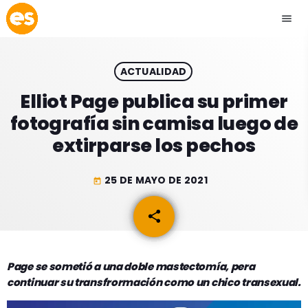
menu
close
ACTUALIDAD
play_arrow
EMISIÓN LA PAZ
Elliot Page publica su primer
fotografía sin camisa luego de
play_arrow
EMISIÓN COCHABAMBA
extirparse los pechos
25 DE MAYO DE 2021
today
ESLATINO NEWS
keyboard_arrow_down
share
email
ESLATINO NEWS
LOS + TOP
ACTUALIDAD
Page se sometió a una doble mastectomía, pera
PROGRAMACIÓN
continuar su transfrormación como un chico transexual.
ESPECTÁCULOS
INICIO