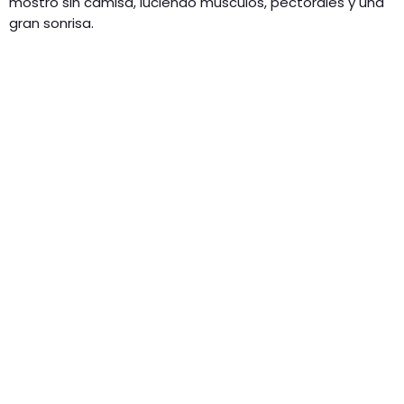
mostró sin camisa, luciendo músculos, pectorales y una
gran sonrisa.