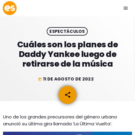
menu
close
ESPECTÁCULOS
play_arrow
EMISIÓN LA PAZ
Cuáles son los planes de
Daddy Yankee luego de
play_arrow
EMISIÓN COCHABAMBA
retirarse de la música
11 DE AGOSTO DE 2022
today
ESLATINO NEWS
keyboard_arrow_down
share
email
ESLATINO NEWS
LOS + TOP
ACTUALIDAD
Uno de los grandes precursores del género urbano
PROGRAMACIÓN
anunció su última gira llamada ‘La Última Vuelta’.
ESPECTÁCULOS
INICIO