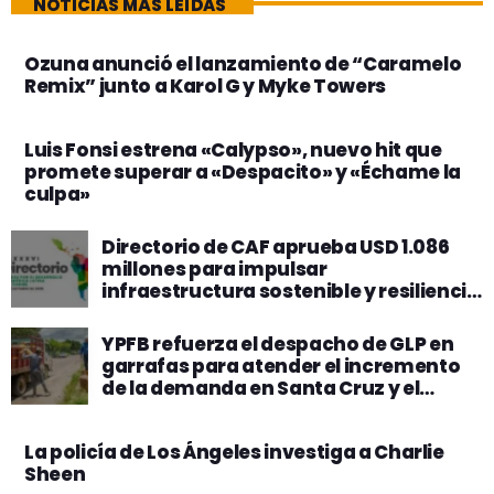
NOTICIAS MÁS LEÍDAS
Ozuna anunció el lanzamiento de “Caramelo
Remix” junto a Karol G y Myke Towers
Luis Fonsi estrena «Calypso», nuevo hit que
promete superar a «Despacito» y «Échame la
culpa»
Directorio de CAF aprueba USD 1.086
millones para impulsar
infraestructura sostenible y resiliencia
climática en América Latina
YPFB refuerza el despacho de GLP en
garrafas para atender el incremento
de la demanda en Santa Cruz y el
oriente
La policía de Los Ángeles investiga a Charlie
Sheen