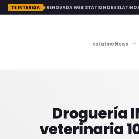
DESCUBRE LA RENOVADA WEB STATION DE ESLATINO RAD
TE INTERESA
esLatino News
play_
play_
V
P
Droguería I
veterinaria 1