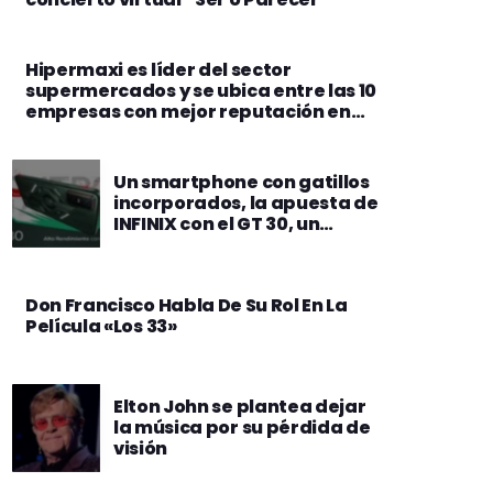
Hipermaxi es líder del sector
supermercados y se ubica entre las 10
empresas con mejor reputación en
Bolivia
Un smartphone con gatillos
incorporados, la apuesta de
INFINIX con el GT 30, un
dispositivo de alto
rendimiento para juegos en
colaboración de Call of Duty
Don Francisco Habla De Su Rol En La
Película «Los 33»
Elton John se plantea dejar
la música por su pérdida de
visión