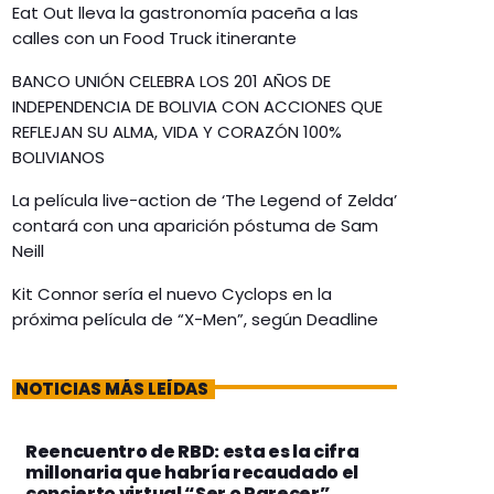
Eat Out lleva la gastronomía paceña a las
calles con un Food Truck itinerante
BANCO UNIÓN CELEBRA LOS 201 AÑOS DE
INDEPENDENCIA DE BOLIVIA CON ACCIONES QUE
REFLEJAN SU ALMA, VIDA Y CORAZÓN 100%
BOLIVIANOS
La película live-action de ‘The Legend of Zelda’
contará con una aparición póstuma de Sam
Neill
Kit Connor sería el nuevo Cyclops en la
próxima película de “X-Men”, según Deadline
NOTICIAS MÁS LEÍDAS
Reencuentro de RBD: esta es la cifra
millonaria que habría recaudado el
concierto virtual “Ser o Parecer”