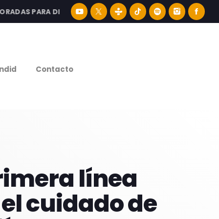
AS PARA DISFRUTAR LA MEJOR MÚSICA LATINA Y CONTENI
e
ndid
Contacto
rimera línea
 el cuidado de