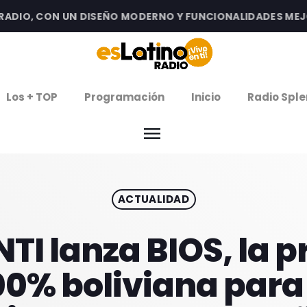
IO, CON UN DISEÑO MODERNO Y FUNCIONALIDADES MEJORAD
clos
Los + TOP
Programación
Inicio
Radio Sple
arrow
EMISIÓN LA PAZ
menu
arrow
EMISIÓN COCHABAMBA
ACTUALIDAD
IERNES DE ESTRENOS
ROGRAMACIÓN
NTI lanza BIOS, la p
00% boliviana para