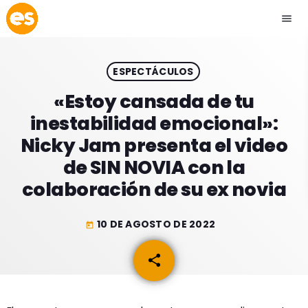
menu
close
ESPECTÁCULOS
play_arrow
EMISIÓN LA PAZ
«Estoy cansada de tu
inestabilidad emocional»:
play_arrow
EMISIÓN COCHABAMBA
Nicky Jam presenta el video
de SIN NOVIA con la
colaboración de su ex novia
ESLATINO NEWS
keyboard_arrow_down
10 DE AGOSTO DE 2022
today
ESLATINO NEWS
LOS + TOP
share
email
ACTUALIDAD
PROGRAMACIÓN
ESPECTÁCULOS
INICIO