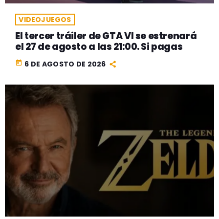
VIDEOJUEGOS
El tercer tráiler de GTA VI se estrenará
el 27 de agosto a las 21:00. Si pagas
today
6 DE AGOSTO DE 2026