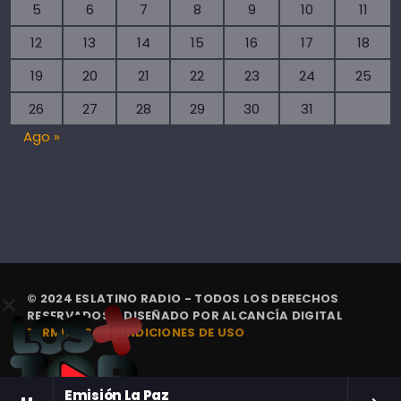
5
6
7
8
9
10
11
12
13
14
15
16
17
18
19
20
21
22
23
24
25
26
27
28
29
30
31
Ago »
© 2024 ESLATINO RADIO - TODOS LOS DERECHOS
RESERVADOS. | DISEÑADO POR
ALCANCÍA DIGITAL
TÉRMINOS Y CONDICIONES DE USO
Emisión La Paz