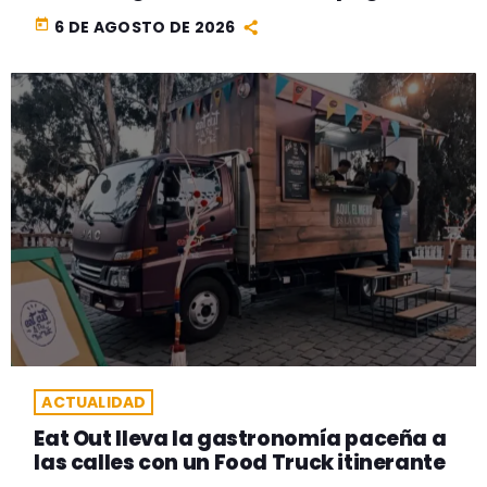
today
6 DE AGOSTO DE 2026
ACTUALIDAD
Eat Out lleva la gastronomía paceña a
las calles con un Food Truck itinerante