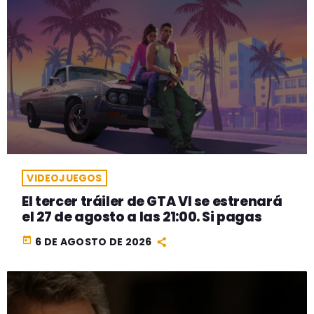
VIDEOJUEGOS
El tercer tráiler de GTA VI se estrenará
el 27 de agosto a las 21:00. Si pagas
today
6 DE AGOSTO DE 2026