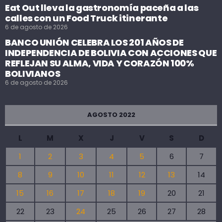
Eat Out lleva la gastronomía paceña a las
calles con un Food Truck itinerante
6 de agosto de 2026
BANCO UNIÓN CELEBRA LOS 201 AÑOS DE
INDEPENDENCIA DE BOLIVIA CON ACCIONES QUE
REFLEJAN SU ALMA, VIDA Y CORAZÓN 100%
BOLIVIANOS
6 de agosto de 2026
AGOSTO 2022
L
M
X
J
V
S
D
1
2
3
4
5
6
7
8
9
10
11
12
13
14
15
16
17
18
19
20
21
22
23
24
25
26
27
28