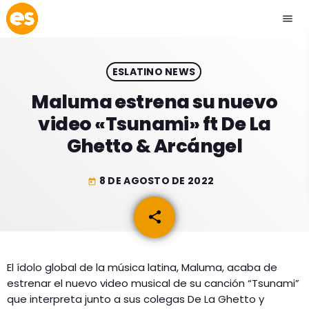
menu
close
ESLATINO NEWS
play_arrow
EMISIÓN LA PAZ
Maluma estrena su nuevo
video «Tsunami» ft De La
play_arrow
EMISIÓN COCHABAMBA
Ghetto & Arcángel
8 DE AGOSTO DE 2022
today
ESLATINO NEWS
keyboard_arrow_down
share
email
ESLATINO NEWS
LOS + TOP
ACTUALIDAD
El ídolo global de la música latina, Maluma, acaba de
PROGRAMACIÓN
estrenar el nuevo video musical de su canción “Tsunami”
ESPECTÁCULOS
que interpreta junto a sus colegas De La Ghetto y
INICIO