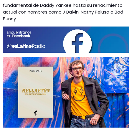
GEEKERS
fundamental de Daddy Yankee hasta su renacimiento
MÚSICA
actual con nombres como J Balvin, Nathy Peluso o Bad
RADIO SPLENDID
Bunny.
ENTRETENIMIENTO
CONTACTO