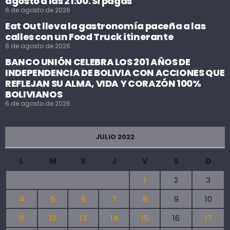
agosto a las 21:00. Si pagas
6 de agosto de 2026
Eat Out lleva la gastronomía paceña a las
calles con un Food Truck itinerante
6 de agosto de 2026
BANCO UNIÓN CELEBRA LOS 201 AÑOS DE
INDEPENDENCIA DE BOLIVIA CON ACCIONES QUE
REFLEJAN SU ALMA, VIDA Y CORAZÓN 100%
BOLIVIANOS
6 de agosto de 2026
JULIO 2022
L
M
X
J
V
S
D
1
2
3
4
5
6
7
8
9
10
11
12
13
14
15
16
17