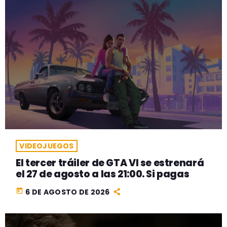
VIDEOJUEGOS
El tercer tráiler de GTA VI se estrenará
el 27 de agosto a las 21:00. Si pagas
today
6 DE AGOSTO DE 2026