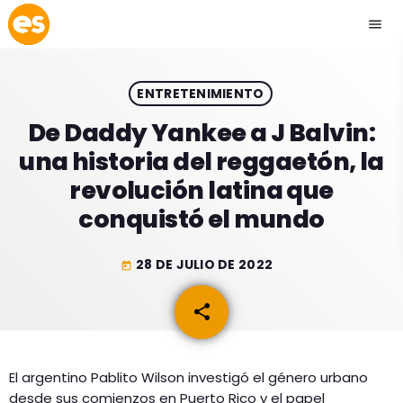
menu
close
ENTRETENIMIENTO
play_arrow
EMISIÓN LA PAZ
De Daddy Yankee a J Balvin:
una historia del reggaetón, la
play_arrow
EMISIÓN COCHABAMBA
revolución latina que
conquistó el mundo
28 DE JULIO DE 2022
today
ESLATINO NEWS
keyboard_arrow_down
share
email
ESLATINO NEWS
LOS + TOP
ACTUALIDAD
PROGRAMACIÓN
ESPECTÁCULOS
El argentino Pablito Wilson investigó el género urbano
desde sus comienzos en Puerto Rico y el papel
INICIO