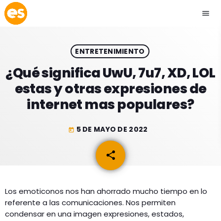
menu
close
ENTRETENIMIENTO
play_arrow
EMISIÓN LA PAZ
¿Qué significa UwU, 7u7, XD, LOL
estas y otras expresiones de
play_arrow
EMISIÓN COCHABAMBA
internet mas populares?
5 DE MAYO DE 2022
today
ESLATINO NEWS
keyboard_arrow_down
share
email
ESLATINO NEWS
LOS + TOP
ACTUALIDAD
Los emoticonos nos han ahorrado mucho tiempo en lo
PROGRAMACIÓN
referente a las comunicaciones. Nos permiten
ESPECTÁCULOS
condensar en una imagen expresiones, estados,
INICIO