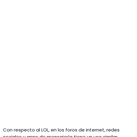
Con respecto al LOL, en los foros de internet, redes
sociales y apps de mensajería tiene un uso similar.