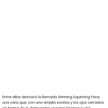
Entre ellos destacó la llamada Grinning Squinting Face,
una cara que, con una amplia sonrisa y los ojos cerrados
en forma de X, demuestra una risa intensa o una