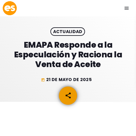
menu
close
ACTUALIDAD
play_arrow
EMISIÓN LA PAZ
EMAPA Responde a la
Especulación y Raciona la
play_arrow
EMISIÓN COCHABAMBA
Venta de Aceite
21 DE MAYO DE 2025
today
ESLATINO NEWS
keyboard_arrow_down
share
email
ESLATINO NEWS
LOS + TOP
ACTUALIDAD
PROGRAMACIÓN
ESPECTÁCULOS
INICIO