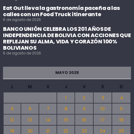
Eat Out lleva la gastronomía paceña a las
calles con un Food Truck itinerante
6 de agosto de 2026
BANCO UNIÓN CELEBRA LOS 201 AÑOS DE
INDEPENDENCIA DE BOLIVIA CON ACCIONES QUE
REFLEJAN SU ALMA, VIDA Y CORAZÓN 100%
BOLIVIANOS
6 de agosto de 2026
MAYO 2025
L
M
X
J
V
S
D
1
2
3
4
5
6
7
8
9
10
11
12
13
14
15
16
17
18
19
20
21
22
23
24
25