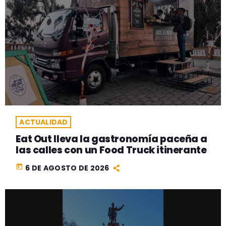
ACTUALIDAD
Eat Out lleva la gastronomía paceña a
las calles con un Food Truck itinerante
today
6 DE AGOSTO DE 2026