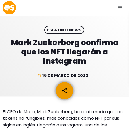
menu
close
ESLATINO NEWS
play_arrow
EMISIÓN LA PAZ
Mark Zuckerberg confirma
que los NFT llegarán a
play_arrow
EMISIÓN COCHABAMBA
Instagram
16 DE MARZO DE 2022
today
ESLATINO NEWS
keyboard_arrow_down
share
email
ESLATINO NEWS
LOS + TOP
ACTUALIDAD
El CEO de Meta, Mark Zuckerberg, ha confirmado que los
PROGRAMACIÓN
tokens no fungibles, más conocidos como NFT por sus
ESPECTÁCULOS
siglas en inglés. Llegarán a Instagram, una de las
INICIO