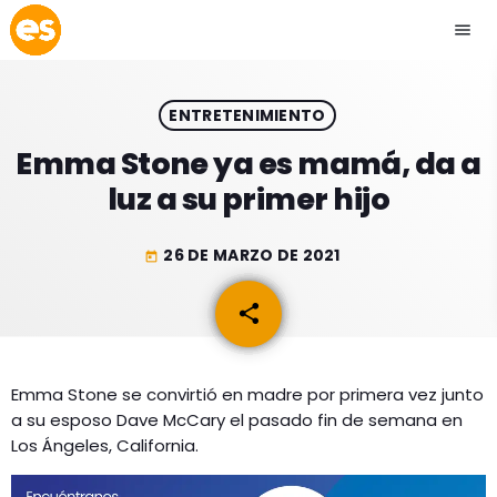
menu
close
ENTRETENIMIENTO
play_arrow
EMISIÓN LA PAZ
Emma Stone ya es mamá, da a
luz a su primer hijo
play_arrow
EMISIÓN COCHABAMBA
26 DE MARZO DE 2021
today
share
email
ESLATINO NEWS
keyboard_arrow_down
ESLATINO NEWS
LOS + TOP
Emma Stone se convirtió en madre por primera vez junto
a su esposo Dave McCary el pasado fin de semana en
ACTUALIDAD
PROGRAMACIÓN
Los Ángeles, California.
ESPECTÁCULOS
INICIO