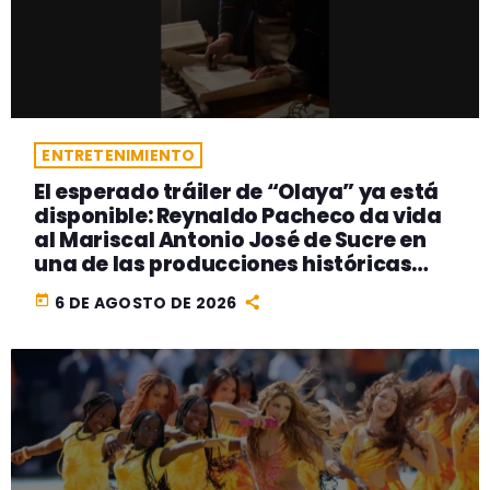
ENTRETENIMIENTO
El esperado tráiler de “Olaya” ya está
disponible: Reynaldo Pacheco da vida
al Mariscal Antonio José de Sucre en
una de las producciones históricas
más ambiciosas del cine peruano
today
6 DE AGOSTO DE 2026