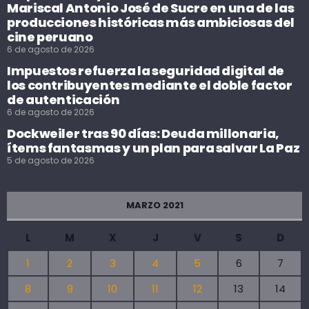
Mariscal Antonio José de Sucre en una de las
producciones históricas más ambiciosas del
cine peruano
6 de agosto de 2026
Impuestos refuerza la seguridad digital de
los contribuyentes mediante el doble factor
de autenticación
6 de agosto de 2026
Dockweiler tras 90 días: Deuda millonaria,
ítems fantasmas y un plan para salvar La Paz
5 de agosto de 2026
MARZO 2021
L
M
X
J
V
S
D
1
2
3
4
5
6
7
8
9
10
11
12
13
14