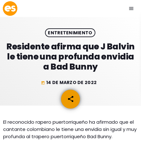
menu
close
ENTRETENIMIENTO
play_arrow
EMISIÓN LA PAZ
Residente afirma que J Balvin
le tiene una profunda envidia
play_arrow
EMISIÓN COCHABAMBA
a Bad Bunny
14 DE MARZO DE 2022
today
ESLATINO NEWS
keyboard_arrow_down
share
email
ESLATINO NEWS
LOS + TOP
ACTUALIDAD
El reconocido rapero puertorriqueño ha afirmado que el
PROGRAMACIÓN
cantante colombiano le tiene una envidia sin igual y muy
ESPECTÁCULOS
profunda al trapero puertorriqueño Bad Bunny.
INICIO