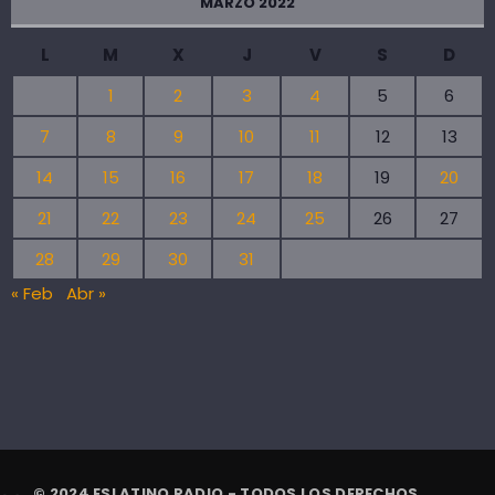
MARZO 2022
L
M
X
J
V
S
D
1
2
3
4
5
6
7
8
9
10
11
12
13
14
15
16
17
18
19
20
21
22
23
24
25
26
27
28
29
30
31
« Feb
Abr »
© 2024 ESLATINO RADIO - TODOS LOS DERECHOS