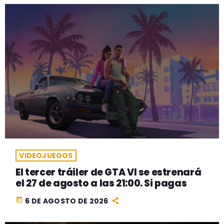
VIDEOJUEGOS
El tercer tráiler de GTA VI se estrenará
el 27 de agosto a las 21:00. Si pagas
today
6 DE AGOSTO DE 2026