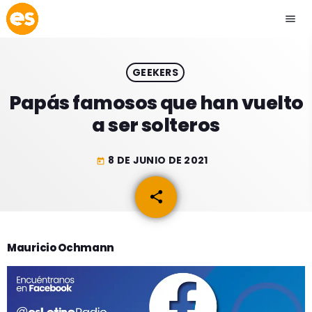
menu
close
GEEKERS
play_arrow
EMISIÓN LA PAZ
Papás famosos que han vuelto
a ser solteros
play_arrow
EMISIÓN COCHABAMBA
8 DE JUNIO DE 2021
today
share
email
ESLATINO NEWS
keyboard_arrow_down
ESLATINO NEWS
LOS + TOP
Mauricio Ochmann
ACTUALIDAD
PROGRAMACIÓN
ESPECTÁCULOS
INICIO