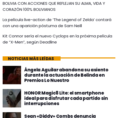
BOLIVIA CON ACCIONES QUE REFLEJAN SU ALMA, VIDA Y
CORAZÓN 100% BOLIVIANOS
La película live-action de ‘The Legend of Zelda’ contará
con una aparición póstuma de Sam Neill
Kit Connor sería el nuevo Cyclops en la próxima película
de “X-Men”, según Deadline
NOTICIAS MÁS LEÍDAS
Ángela Aguilar abandona su asiento
durante la actuación de Belinda en
Premios Lo Nuestro
HONOR Magic8 Lite: el smartphone
ideal para disfrutar cada partido sin
interrupciones
Sean «Diddy» Combs denuncia