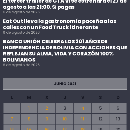
El tercer tráiler de GTA VI se estrenará el 27 de
agosto a las 21:00. Si pagas
6 de agosto de 2026
Eat Out lleva la gastronomía paceña a las
calles con un Food Truck itinerante
6 de agosto de 2026
BANCO UNIÓN CELEBRA LOS 201 AÑOS DE
INDEPENDENCIA DE BOLIVIA CON ACCIONES QUE
REFLEJAN SU ALMA, VIDA Y CORAZÓN 100%
BOLIVIANOS
6 de agosto de 2026
JUNIO 2021
L
M
X
J
V
S
D
1
2
3
4
5
6
7
8
9
10
11
12
13
14
15
16
17
18
19
20