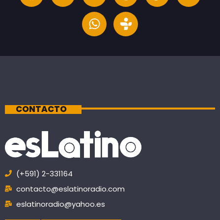
CONTACTO
(+591) 2-331164
contacto@eslatinoradio.com
eslatinoradio@yahoo.es