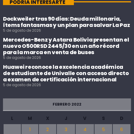
PODRÍA INTERESARTE
Dockweiler tras 90 días: Deuda millonaria,
ítems fantasmas y un plan para salvar La Paz
5 de agosto de 2026
Mercedes-Benz y Astara Bolivia presentan el
nuevo O500RSD 2445/30 en un año récord
para la marca en venta de buses
5 de agosto de 2026
Huawei reconoce la excelencia académica
de estudiante de Univalle con acceso directo
a examen de certificación internacional
5 de agosto de 2026
FEBRERO 2022
L
M
X
J
V
S
D
1
2
3
4
5
6