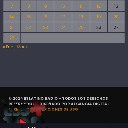
7
8
9
10
11
12
13
14
15
16
17
18
19
20
21
22
23
24
25
26
27
28
« Ene
Mar »
© 2024 ESLATINO RADIO - TODOS LOS DERECHOS
RESERVADOS. | DISEÑADO POR
ALCANCÍA DIGITAL
TÉRMINOS Y CONDICIONES DE USO