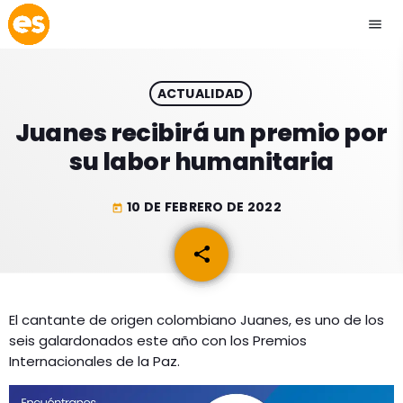
menu
close
ACTUALIDAD
play_arrow
EMISIÓN LA PAZ
Juanes recibirá un premio por
su labor humanitaria
play_arrow
EMISIÓN COCHABAMBA
10 DE FEBRERO DE 2022
today
share
email
ESLATINO NEWS
keyboard_arrow_down
ESLATINO NEWS
LOS + TOP
El cantante de origen colombiano Juanes, es uno de los
seis galardonados este año con los Premios
ACTUALIDAD
PROGRAMACIÓN
Internacionales de la Paz.
ESPECTÁCULOS
INICIO