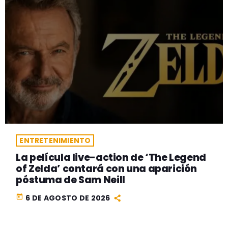
ENTRETENIMIENTO
La película live-action de ‘The Legend
of Zelda’ contará con una aparición
póstuma de Sam Neill
today
6 DE AGOSTO DE 2026