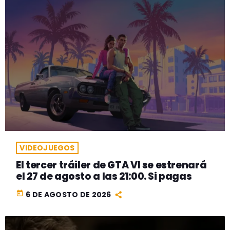
VIDEOJUEGOS
El tercer tráiler de GTA VI se estrenará
el 27 de agosto a las 21:00. Si pagas
today
6 DE AGOSTO DE 2026