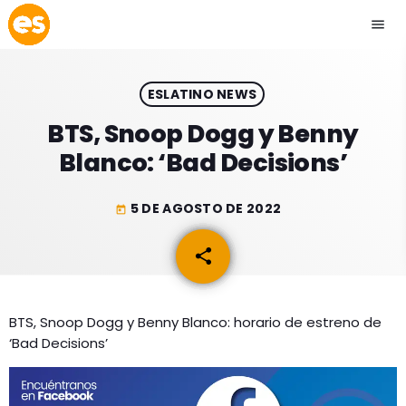
menu
close
ESLATINO NEWS
play_arrow
EMISIÓN LA PAZ
BTS, Snoop Dogg y Benny
Blanco: ‘Bad Decisions’
play_arrow
EMISIÓN COCHABAMBA
5 DE AGOSTO DE 2022
today
share
email
ESLATINO NEWS
keyboard_arrow_down
ESLATINO NEWS
LOS + TOP
BTS, Snoop Dogg y Benny Blanco: horario de estreno de
‘Bad Decisions’
ACTUALIDAD
PROGRAMACIÓN
ESPECTÁCULOS
INICIO