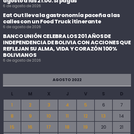
agosto a las 21:00. Si pagas
6 de agosto de 2026
Eat Out lleva la gastronomía paceña a las
calles con un Food Truck itinerante
6 de agosto de 2026
BANCO UNIÓN CELEBRA LOS 201 AÑOS DE
INDEPENDENCIA DE BOLIVIA CON ACCIONES QUE
REFLEJAN SU ALMA, VIDA Y CORAZÓN 100%
BOLIVIANOS
6 de agosto de 2026
AGOSTO 2022
L
M
X
J
V
S
D
1
2
3
4
5
6
7
8
9
10
11
12
13
14
15
16
17
18
19
20
21