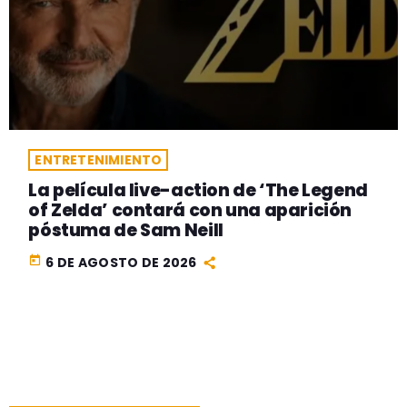
ENTRETENIMIENTO
La película live-action de ‘The Legend
of Zelda’ contará con una aparición
póstuma de Sam Neill
today
6 DE AGOSTO DE 2026