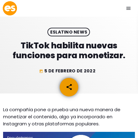
menu
close
ESLATINO NEWS
play_arrow
EMISIÓN LA PAZ
TikTok habilita nuevas
funciones para monetizar.
play_arrow
EMISIÓN COCHABAMBA
5 DE FEBRERO DE 2022
today
share
email
ESLATINO NEWS
keyboard_arrow_down
ESLATINO NEWS
LOS + TOP
La compañía pone a prueba una nueva manera de
monetizar el contenido, algo ya incorporado en
ACTUALIDAD
PROGRAMACIÓN
Instagram y otras plataformas populares.
ESPECTÁCULOS
INICIO