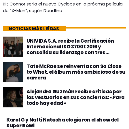
Kit Connor sería el nuevo Cyclops en la próxima película
de “X-Men”, según Deadline
NOTICIAS MÁS LEÍDAS
UNIVIDA S.A. recibe la Certificación
Internacional ISO 37001:2016 y
consolida su liderazgo con tres
estándares internacionales de gestión
Tate McRae se reinventa con So Close
to What, el álbum más ambicioso de su
carrera
Alejandra Guzmán recibe críticas por
los vestuarios en sus conciertos: «Para
todo hay edad»
Karol G y Natti Natasha elogiaron el show del
Super Bowl