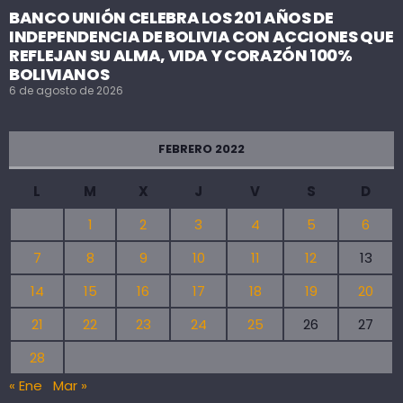
BANCO UNIÓN CELEBRA LOS 201 AÑOS DE
INDEPENDENCIA DE BOLIVIA CON ACCIONES QUE
REFLEJAN SU ALMA, VIDA Y CORAZÓN 100%
BOLIVIANOS
6 de agosto de 2026
FEBRERO 2022
L
M
X
J
V
S
D
1
2
3
4
5
6
7
8
9
10
11
12
13
14
15
16
17
18
19
20
21
22
23
24
25
26
27
28
« Ene
Mar »