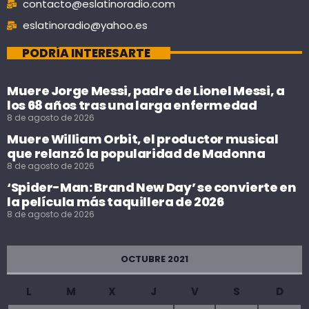
contacto@eslatinoradio.com
eslatinoradio@yahoo.es
PODRÍA INTERESARTE
Muere Jorge Messi, padre de Lionel Messi, a
los 68 años tras una larga enfermedad
8 de agosto de 2026
Muere William Orbit, el productor musical
que relanzó la popularidad de Madonna
8 de agosto de 2026
‘Spider-Man: Brand New Day’ se convierte en
la película más taquillera de 2026
8 de agosto de 2026
OCTUBRE 2021
L
M
X
J
V
S
D