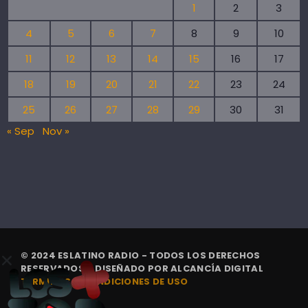
1
2
3
4
5
6
7
8
9
10
11
12
13
14
15
16
17
18
19
20
21
22
23
24
25
26
27
28
29
30
31
« Sep
Nov »
© 2024 ESLATINO RADIO - TODOS LOS DERECHOS
RESERVADOS. | DISEÑADO POR
ALCANCÍA DIGITAL
TÉRMINOS Y CONDICIONES DE USO