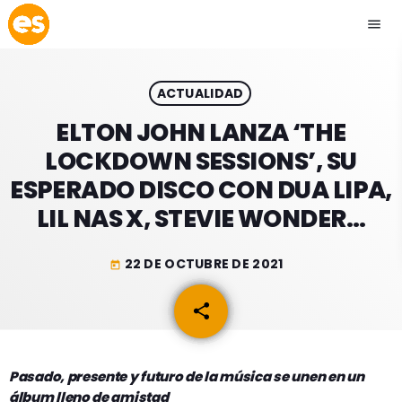
menu
close
ACTUALIDAD
play_arrow
EMISIÓN LA PAZ
ELTON JOHN LANZA ‘THE
LOCKDOWN SESSIONS’, SU
play_arrow
EMISIÓN COCHABAMBA
ESPERADO DISCO CON DUA LIPA,
LIL NAS X, STEVIE WONDER…
22 DE OCTUBRE DE 2021
today
ESLATINO NEWS
keyboard_arrow_down
share
email
ESLATINO NEWS
LOS + TOP
ACTUALIDAD
PROGRAMACIÓN
ESPECTÁCULOS
Pasado, presente y futuro de la música se unen en un
álbum lleno de amistad
INICIO