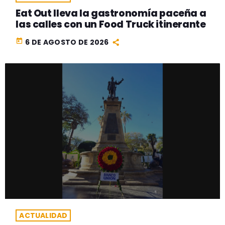
Eat Out lleva la gastronomía paceña a
las calles con un Food Truck itinerante
today
6 DE AGOSTO DE 2026
ACTUALIDAD